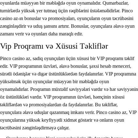
oyunlarda müəyyən bir məbləğdə oyun oynamalıdır. Qumarbazlar,
turnirlərdə yüksək yer tutmaq üçün rəqiblərini üstələməlidirlər. Pinco
casino az-ın bonuslar və promosiyaları, oyunçuların oyun təcrübəsini
zənginləşdirir və uduş şansını artırır. Bonuslar, oyunçulara əlavə oyun
zamanı verir və oyunları daha maraqlı edir.
Vip Proqramı və Xüsusi Təkliflər
Pinco casino az, sadiq oyunçuları üçün xüsusi bir VIP proqramı təklif
edir. VIP proqramının üzvləri, əlavə bonuslar, şəxsi hesab meneceri,
sürətli ödənişlər və digər üstünlüklərdən faydalanırlar. VIP proqramına
yüksəlmək üçün oyunçular müəyyən bir məbləğdə oyun
oynamalıdırlar. Proqramın müxtəlif səviyyələri vardır və hər səviyyənin
öz üstünlükləri vardır. VIP proqramının üzvləri, həmçinin xüsusi
təkliflərdən və promosiyalardan da faydalanırlar. Bu təkliflər,
oyunçulara əlavə uduşlar qazanmaq imkanı verir. Pinco casino az, VIP
oyunçularına yüksək keyfiyyətli xidmət göstərir və onların oyun
təcrübəsini zənginləşdirməyə çalışır.