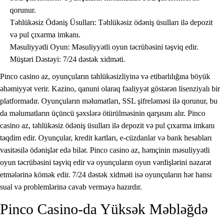
qorunur.
Təhlükəsiz Ödəniş Üsulları: Təhlükəsiz ödəniş üsulları ilə depozit
və pul çıxarma imkanı.
Məsuliyyətli Oyun: Məsuliyyətli oyun təcrübəsini təşviq edir.
Müştəri Dəstəyi: 7/24 dəstək xidməti.
Pinco casino az, oyunçuların təhlükəsizliyinə və etibarlılığına böyük
əhəmiyyət verir. Kazino, qanuni olaraq fəaliyyət göstərən lisenziyalı bir
platformadır. Oyunçuların məlumatları, SSL şifreləməsi ilə qorunur, bu
da məlumatların üçüncü şəxslərə ötürülməsinin qarşısını alır. Pinco
casino az, təhlükəsiz ödəniş üsulları ilə depozit və pul çıxarma imkanı
təqdim edir. Oyunçular, kredit kartları, e-cüzdanlar və bank hesabları
vasitəsilə ödənişlər edə bilər. Pinco casino az, həmçinin məsuliyyətli
oyun təcrübəsini təşviq edir və oyunçuların oyun vərdişlərini nəzarət
etmələrinə kömək edir. 7/24 dəstək xidməti isə oyunçuların hər hansı
sual və problemlərinə cavab verməyə hazırdır.
Pinco Casino-da Yüksək Məbləğdə