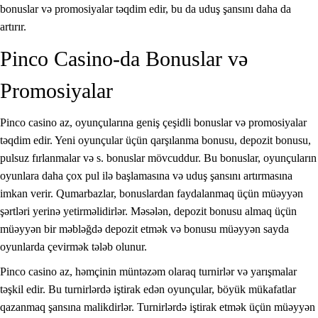
bonuslar və promosiyalar təqdim edir, bu da uduş şansını daha da
artırır.
Pinco Casino-da Bonuslar və
Promosiyalar
Pinco casino az, oyunçularına geniş çeşidli bonuslar və promosiyalar
təqdim edir. Yeni oyunçular üçün qarşılanma bonusu, depozit bonusu,
pulsuz fırlanmalar və s. bonuslar mövcuddur. Bu bonuslar, oyunçuların
oyunlara daha çox pul ilə başlamasına və uduş şansını artırmasına
imkan verir. Qumarbazlar, bonuslardan faydalanmaq üçün müəyyən
şərtləri yerinə yetirməlidirlər. Məsələn, depozit bonusu almaq üçün
müəyyən bir məbləğdə depozit etmək və bonusu müəyyən sayda
oyunlarda çevirmək tələb olunur.
Pinco casino az, həmçinin müntəzəm olaraq turnirlər və yarışmalar
təşkil edir. Bu turnirlərdə iştirak edən oyunçular, böyük mükafatlar
qazanmaq şansına malikdirlər. Turnirlərdə iştirak etmək üçün müəyyən