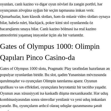
oyunları, canlı kazino və digər oyun növləri ilə zəngin portfel, hər
oyunçunun zövqünə uyğun bir seçim tapmasına imkan verir.
Qumarbazlar, həm klassik slotları, həm də müasir video slotları oynaya
bilər, habelə rulet, blackjack, poker kimi stol oyunlarında öz
bacarıqlarını sınaya bilər. Canlı kazino bölməsi isə real kazino
atmosferini yaşamaq istəyənlər üçün əla bir variantdır.
Gates of Olympus 1000: Olimpin
Qapıları Pinco Casino-da
Gates of Olympus 1000 slotu, Pragmatic Play tərəfindən hazırlanan ən
populyar oyunlardan biridir. Bu slot, qədim Yunanistan mövzusunda
qurulmuşdur və oyunçuları Olimpin tanrılarına aparır. Oyunun
qrafikası və səs effektləri, oyunçulara heyrətamiz bir təcrübə yaşadır.
Oyunun əsas xüsusiyyəti isə kaskadlı düşmə mexanikasıdır. Hər uduş
kombinasiyasından sonra simvollar yenilənir və yeni uduş imkanları
yaradır. Bu, oyunçuların ardıcıl olaraq uduşlar qazanmasına şərait