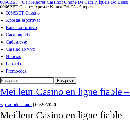
0066BET - Os Melhores Cassinos Online De Caça-Níqueis Do Brasil
0066BET Casino: Apostar Nunca Foi Tão Simples
0066BET Cassino
Apostas esportivas
Baixar aplicativo
Caça-níqueis
Cadastre-se
Cassino ao vivo
Notícias
Pescaria
Promoções
Pesquisar
por:
Meilleur Casino en ligne fiable 
wp_administrator
|
06/20/2026
Meilleur Casino en ligne fiable 