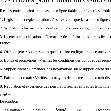
Il est essentiel de choisir un casino en ligne fiable pour éviter les prob
1. Législation et réglementation : Assurez-vous que le casino en ligne es
2. Sécurité des transactions : Vérifiez que le casino en ligne utilise de
3. Licences et certifications : Demandez des informations sur les licences
France.
4. Offre de jeux : Assurez-vous que le casino en ligne propose une varié
5. Bonus et promotions : Vérifiez les conditions des bonus et des promo
6. Support client : Demandez des informations sur le support client du 
7. Paiement et retrait : Vérifiez les moyens de paiement et de retrait di
8. Réputation et expérience des joueurs : Lisez les avis et les témoigna
Critère
Description
Législation et
Le casino
Sécurité
Le
Licences 