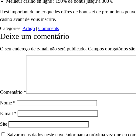
Meilleur casino en ligne : 150% de bonus jusqu’à 300 €
Il est important de noter que les offres de bonus et de promotions peuve
casino avant de vous inscrire.
Categories:
Artigo
|
Comments
Deixe um comentário
O seu endereço de e-mail não será publicado.
Campos obrigatórios sã
Comentário
*
Nome
*
E-mail
*
Site
Salvar meus dados neste navegador para a próxima vez que eu com