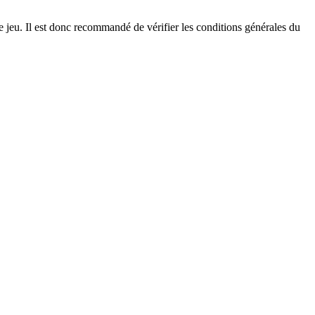
e jeu. Il est donc recommandé de vérifier les conditions générales du