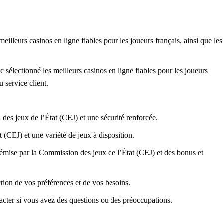
illeurs casinos en ligne fiables pour les joueurs français, ainsi que les
c sélectionné les meilleurs casinos en ligne fiables pour les joueurs
u service client.
des jeux de l’État (CEJ) et une sécurité renforcée.
 (CEJ) et une variété de jeux à disposition.
 émise par la Commission des jeux de l’État (CEJ) et des bonus et
ction de vos préférences et de vos besoins.
tacter si vous avez des questions ou des préoccupations.