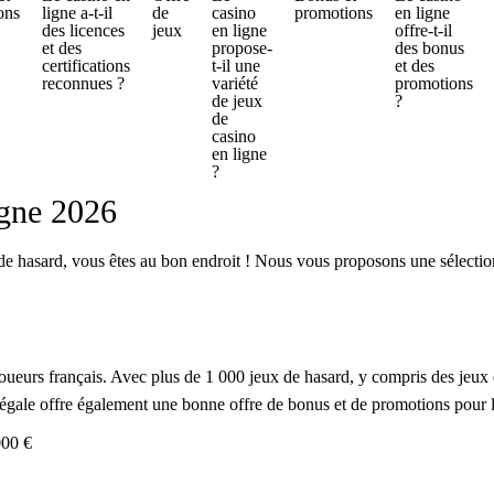
ions
ligne a-t-il
de
casino
promotions
en ligne
des licences
jeux
en ligne
offre-t-il
et des
propose-
des bonus
certifications
t-il une
et des
reconnues ?
variété
promotions
de jeux
?
de
casino
en ligne
?
igne 2026
 de hasard, vous êtes au bon endroit ! Nous vous proposons une sélection
joueurs français. Avec plus de 1 000 jeux de hasard, y compris des jeux 
Légale offre également une bonne offre de bonus et de promotions pour 
000 €