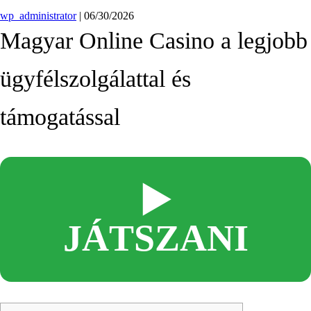
wp_administrator
|
06/30/2026
Magyar Online Casino a legjobb
ügyfélszolgálattal és
támogatással
▶️
JÁTSZANI