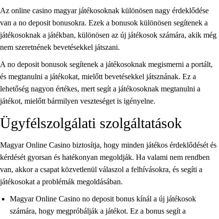
Az online casino magyar játékosoknak különösen nagy érdeklődése
van a no deposit bonusokra. Ezek a bonusok különösen segítenek a
játékosoknak a játékban, különösen az új játékosok számára, akik még
nem szeretnének bevetésekkel játszani.
A no deposit bonusok segítenek a játékosoknak megismerni a portált,
és megtanulni a játékokat, mielőtt bevetésekkel játsznának. Ez a
lehetőség nagyon értékes, mert segít a játékosoknak megtanulni a
játékot, mielőtt bármilyen veszteséget is igényelne.
Ügyfélszolgálati szolgáltatások
Magyar Online Casino biztosítja, hogy minden játékos érdeklődését és
kérdését gyorsan és hatékonyan megoldják. Ha valami nem rendben
van, akkor a csapat közvetlenül válaszol a felhívásokra, és segíti a
játékosokat a problémák megoldásában.
Magyar Online Casino no deposit bonus kínál a új játékosok
számára, hogy megpróbálják a játékot. Ez a bonus segít a