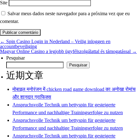
Site
Salvar meus dados neste navegador para a próxima vez que eu
comentar.
←
Spin Casino Login in Nederland – Veilig inloggen en
Navegação
accountbeveiliging
Magyar Online Casino a legjobb ügyfélszolgálattal és támogatással
→
de
Pesquisar
Pesquisar
Post
近期文章
मोबाइल मनोरंजन में chicken road game download का अनोखा रोमांच
और शानदार ग्राफिक्स
Anspruchsvolle Technik um bettyspin für gesteigerte
Performance und nachhaltige Trainingserfolge zu nutzen
Anspruchsvolle Technik um bettyspin für gesteigerte
Performance und nachhaltige Trainingserfolge zu nutzen
Anspruchsvolle Technik um bettyspin für gesteigerte