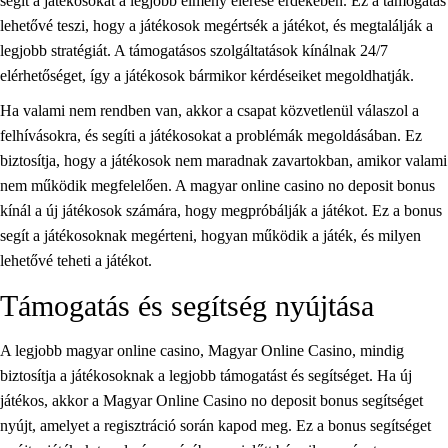
segít a játékosokat a legjobb élmény elérése érdekében. Ez a támogatás
lehetővé teszi, hogy a játékosok megértsék a játékot, és megtalálják a
legjobb stratégiát. A támogatásos szolgáltatások kínálnak 24/7
elérhetőséget, így a játékosok bármikor kérdéseiket megoldhatják.
Ha valami nem rendben van, akkor a csapat közvetlenül válaszol a
felhívásokra, és segíti a játékosokat a problémák megoldásában. Ez
biztosítja, hogy a játékosok nem maradnak zavartokban, amikor valami
nem működik megfelelően. A magyar online casino no deposit bonus
kínál a új játékosok számára, hogy megpróbálják a játékot. Ez a bonus
segít a játékosoknak megérteni, hogyan működik a játék, és milyen
lehetővé teheti a játékot.
Támogatás és segítség nyújtása
A legjobb magyar online casino, Magyar Online Casino, mindig
biztosítja a játékosoknak a legjobb támogatást és segítséget. Ha új
játékos, akkor a Magyar Online Casino no deposit bonus segítséget
nyújt, amelyet a regisztráció során kapod meg. Ez a bonus segítséget