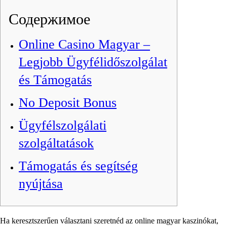
Содержимое
Online Casino Magyar –
Legjobb Ügyfélidőszolgálat
és Támogatás
No Deposit Bonus
Ügyfélszolgálati
szolgáltatások
Támogatás és segítség
nyújtása
Ha keresztszerűen választani szeretnéd az online magyar kaszinókat,