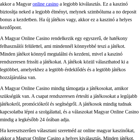
akkor a Magyar
online casino
a legjobb kiválasztás. Ez a kaszinó
biztosítja neked a legjobb élményt, melynek szimbóluma a no deposit
bonus a kezdetben. Ha új játékos vagy, akkor ez a kaszinó a helyes
kezdőpont.
A Magyar Online Casino rendelkezik egy egyszerű, de hatékony
felhasználói felülettel, ami mindennél könnyebbé teszi a játékot.
Minden játékot könnyű megtalálni és kezdeni, mivel a kaszinó
rendszeresen frissíti a játékokat. A játékok közül választhatod ki a
legtöbbet, amelyekhez a legtöbb érdeklődés és a legtöbb játékos
hozzájárulása van.
A Magyar Online Casino mindig támogatja a játékosokat, amikor
szükségük van. A csapat rendszeresen értesíti a játékosokat a legújabb
játékokról, promóciókról és segítségről. A játékosok mindig tudnak
kapcsolatba lépni a szolgálattal, és a válaszokat Magyar Online Casino
mindig a legkésőbb 24 órában adja.
Ha keresztszerűen választani szeretnéd az online magyar kaszinókat,
akkor a Magyar Online Casino a helyes kiválasztás. Minden játékot,