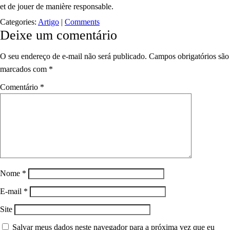
et de jouer de manière responsable.
Categories:
Artigo
|
Comments
Deixe um comentário
O seu endereço de e-mail não será publicado.
Campos obrigatórios são
marcados com
*
Comentário
*
Nome
*
E-mail
*
Site
Salvar meus dados neste navegador para a próxima vez que eu