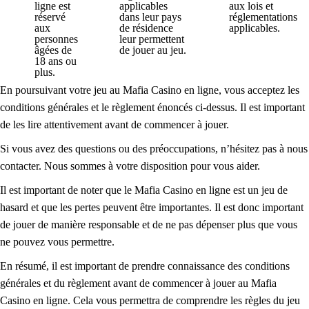
ligne est
applicables
aux lois et
réservé
dans leur pays
réglementations
aux
de résidence
applicables.
personnes
leur permettent
âgées de
de jouer au jeu.
18 ans ou
plus.
En poursuivant votre jeu au Mafia Casino en ligne, vous acceptez les
conditions générales et le règlement énoncés ci-dessus. Il est important
de les lire attentivement avant de commencer à jouer.
Si vous avez des questions ou des préoccupations, n’hésitez pas à nous
contacter. Nous sommes à votre disposition pour vous aider.
Il est important de noter que le Mafia Casino en ligne est un jeu de
hasard et que les pertes peuvent être importantes. Il est donc important
de jouer de manière responsable et de ne pas dépenser plus que vous
ne pouvez vous permettre.
En résumé, il est important de prendre connaissance des conditions
générales et du règlement avant de commencer à jouer au Mafia
Casino en ligne. Cela vous permettra de comprendre les règles du jeu