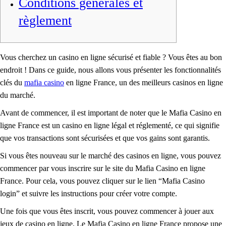
Conditions générales et
règlement
Vous cherchez un casino en ligne sécurisé et fiable ? Vous êtes au bon
endroit ! Dans ce guide, nous allons vous présenter les fonctionnalités
clés du
mafia casino
en ligne France, un des meilleurs casinos en ligne
du marché.
Avant de commencer, il est important de noter que le Mafia Casino en
ligne France est un casino en ligne légal et réglementé, ce qui signifie
que vos transactions sont sécurisées et que vos gains sont garantis.
Si vous êtes nouveau sur le marché des casinos en ligne, vous pouvez
commencer par vous inscrire sur le site du Mafia Casino en ligne
France. Pour cela, vous pouvez cliquer sur le lien “Mafia Casino
login” et suivre les instructions pour créer votre compte.
Une fois que vous êtes inscrit, vous pouvez commencer à jouer aux
jeux de casino en ligne. Le Mafia Casino en ligne France propose une