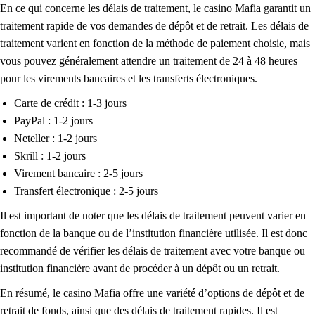
En ce qui concerne les délais de traitement, le casino Mafia garantit un
traitement rapide de vos demandes de dépôt et de retrait. Les délais de
traitement varient en fonction de la méthode de paiement choisie, mais
vous pouvez généralement attendre un traitement de 24 à 48 heures
pour les virements bancaires et les transferts électroniques.
Carte de crédit : 1-3 jours
PayPal : 1-2 jours
Neteller : 1-2 jours
Skrill : 1-2 jours
Virement bancaire : 2-5 jours
Transfert électronique : 2-5 jours
Il est important de noter que les délais de traitement peuvent varier en
fonction de la banque ou de l’institution financière utilisée. Il est donc
recommandé de vérifier les délais de traitement avec votre banque ou
institution financière avant de procéder à un dépôt ou un retrait.
En résumé, le casino Mafia offre une variété d’options de dépôt et de
retrait de fonds, ainsi que des délais de traitement rapides. Il est