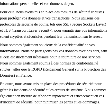
informations personnelles et vos données de jeu.
Pour cela, nous avons mis en place des mesures de sécurité robustes
pour protéger vos données et vos transactions. Nous utilisons des
protocoles de sécurité de pointe, tels que SSL (Secure Sockets Layer)
et TLS (Transport Layer Security), pour garantir que vos informations
soient cryptées et sécurisées pendant leur transmission sur le réseau.
Nous sommes également soucieux de la confidentialité de vos
informations. Nous ne partageons pas vos données avec des tiers, sauf
si cela est strictement nécessaire pour la fourniture de nos services.
Nous sommes également soumis à des normes de confidentialité
strictes, telles que le RGPD (Règlement Général sur la Protection des
Données) en France.
En outre, nous avons mis en place des procédures de sécurité pour
gérer les incidents de sécurité et les erreurs de système. Nous sommes
également en mesure de répondre rapidement et efficacement en cas
d’incident de sécurité, pour minimiser les pertes et les dommages.