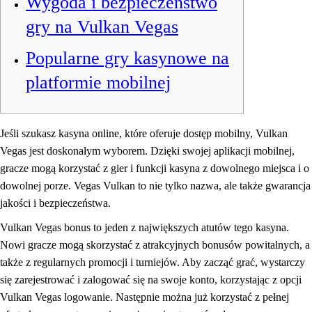
Wygoda i bezpieczeństwo
gry na Vulkan Vegas
Popularne gry kasynowe na
platformie mobilnej
Jeśli szukasz kasyna online, które oferuje dostęp mobilny, Vulkan
Vegas jest doskonałym wyborem. Dzięki swojej aplikacji mobilnej,
gracze mogą korzystać z gier i funkcji kasyna z dowolnego miejsca i o
dowolnej porze. Vegas Vulkan to nie tylko nazwa, ale także gwarancja
jakości i bezpieczeństwa.
Vulkan Vegas bonus to jeden z największych atutów tego kasyna.
Nowi gracze mogą skorzystać z atrakcyjnych bonusów powitalnych, a
także z regularnych promocji i turniejów. Aby zacząć grać, wystarczy
się zarejestrować i zalogować się na swoje konto, korzystając z opcji
Vulkan Vegas logowanie. Następnie można już korzystać z pełnej