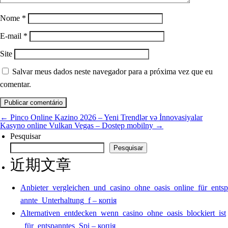
Nome
*
E-mail
*
Site
Salvar meus dados neste navegador para a próxima vez que eu
comentar.
←
Pinco Online Kazino 2026 – Yeni Trendlər və İnnovasiyalar
Navegação
Kasyno online Vulkan Vegas – Dostęp mobilny
→
Pesquisar
de
Pesquisar
近期文章
Post
Anbieter_vergleichen_und_casino_ohne_oasis_online_für_entsp
annte_Unterhaltung_f – копія
Alternativen_entdecken_wenn_casino_ohne_oasis_blockiert_ist
_für_entspanntes_Spi – копія