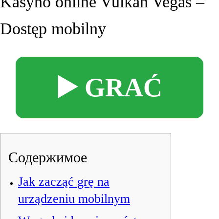
Kasyno online Vulkan Vegas –
Dostęp mobilny
▶️ GRAĆ
Содержимое
Jak zacząć grę na
urządzeniu mobilnym