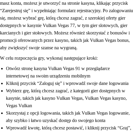
masz konta, możesz je utworzyć na stronie kasyna, klikając przycisk
“Zarejestruj się” i wypełniając formularz rejestracyjny. Po zalogowaniu
się, możesz wybrać grę, którą chcesz zagrać, z szerokiej oferty gier
dostępnych w kasynie Vulkan Vegas 77, w tym gier slotowych, gier
karcianych i gier stołowych. Możesz również skorzystać z bonusów i
promocji oferowanych przez kasyno, takich jak Vulkan Vegas bonus,
aby zwiększyć swoje szanse na wygraną.
W celu rozpoczęcia gry, wykonaj następujące kroki:
Otwórz stronę kasyna Vulkan Vegas 91 w przeglądarce
internetowej na swoim urządzeniu mobilnym
Kliknij przycisk “Zaloguj się” i wprowadź swoje dane logowania
Wybierz grę, którą chcesz zagrać, z kategorii gier dostępnych w
kasynie, takich jak kasyno Vulkan Vegas, Vulkan Vegas kasyno,
Vegas Vulkan
Skorzystaj z opcji logowania, takich jak Vulkan Vegas logowanie,
aby szybko i łatwo uzyskać dostęp do swojego konta
Wprowadź kwotę, którą chcesz postawić, i kliknij przycisk “Graj”,