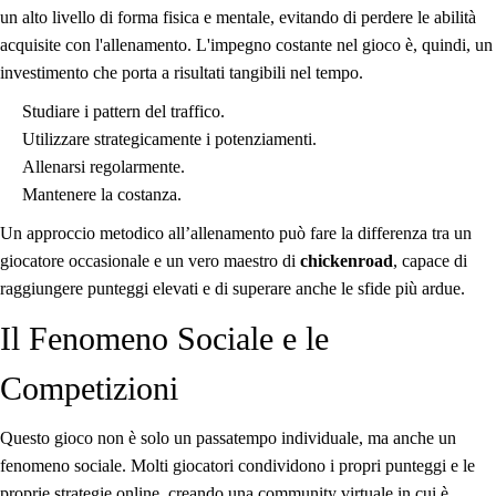
un alto livello di forma fisica e mentale, evitando di perdere le abilità
acquisite con l'allenamento. L'impegno costante nel gioco è, quindi, un
investimento che porta a risultati tangibili nel tempo.
Studiare i pattern del traffico.
Utilizzare strategicamente i potenziamenti.
Allenarsi regolarmente.
Mantenere la costanza.
Un approccio metodico all’allenamento può fare la differenza tra un
giocatore occasionale e un vero maestro di
chickenroad
, capace di
raggiungere punteggi elevati e di superare anche le sfide più ardue.
Il Fenomeno Sociale e le
Competizioni
Questo gioco non è solo un passatempo individuale, ma anche un
fenomeno sociale. Molti giocatori condividono i propri punteggi e le
proprie strategie online, creando una community virtuale in cui è