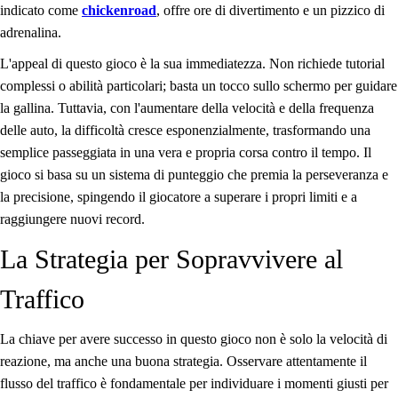
indicato come
chickenroad
, offre ore di divertimento e un pizzico di
adrenalina.
L'appeal di questo gioco è la sua immediatezza. Non richiede tutorial
complessi o abilità particolari; basta un tocco sullo schermo per guidare
la gallina. Tuttavia, con l'aumentare della velocità e della frequenza
delle auto, la difficoltà cresce esponenzialmente, trasformando una
semplice passeggiata in una vera e propria corsa contro il tempo. Il
gioco si basa su un sistema di punteggio che premia la perseveranza e
la precisione, spingendo il giocatore a superare i propri limiti e a
raggiungere nuovi record.
La Strategia per Sopravvivere al
Traffico
La chiave per avere successo in questo gioco non è solo la velocità di
reazione, ma anche una buona strategia. Osservare attentamente il
flusso del traffico è fondamentale per individuare i momenti giusti per