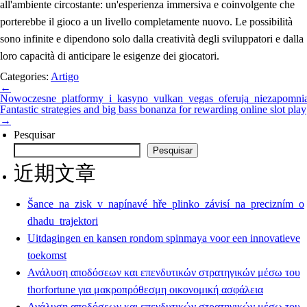
all'ambiente circostante: un'esperienza immersiva e coinvolgente che
porterebbe il gioco a un livello completamente nuovo. Le possibilità
sono infinite e dipendono solo dalla creatività degli sviluppatori e dalla
loro capacità di anticipare le esigenze dei giocatori.
Categories:
Artigo
←
Navegação
Nowoczesne_platformy_i_kasyno_vulkan_vegas_oferują_niezapomni
Fantastic strategies and big bass bonanza for rewarding online slot play
→
de
Pesquisar
Pesquisar
Post
近期文章
Šance_na_zisk_v_napínavé_hře_plinko_závisí_na_precizním_o
dhadu_trajektori
Uitdagingen en kansen rondom spinmaya voor een innovatieve
toekomst
Ανάλυση αποδόσεων και επενδυτικών στρατηγικών μέσω του
thorfortune για μακροπρόθεσμη οικονομική ασφάλεια
Ανάλυση αποδόσεων και επενδυτικών στρατηγικών μέσω του