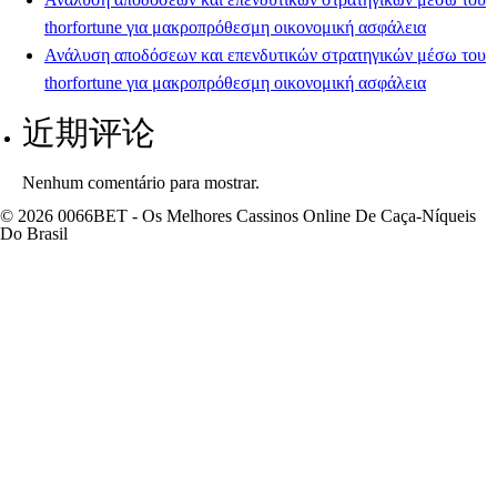
thorfortune για μακροπρόθεσμη οικονομική ασφάλεια
Ανάλυση αποδόσεων και επενδυτικών στρατηγικών μέσω του
thorfortune για μακροπρόθεσμη οικονομική ασφάλεια
近期评论
Nenhum comentário para mostrar.
© 2026 0066BET - Os Melhores Cassinos Online De Caça-Níqueis
Do Brasil