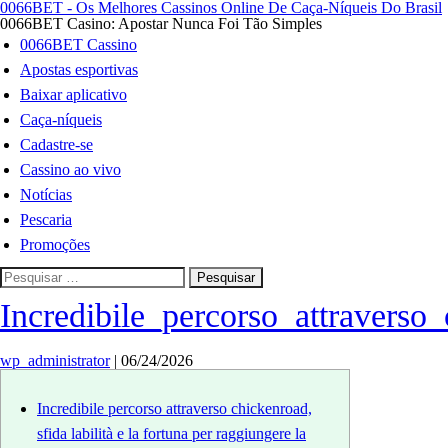
0066BET - Os Melhores Cassinos Online De Caça-Níqueis Do Brasil
0066BET Casino: Apostar Nunca Foi Tão Simples
0066BET Cassino
Apostas esportivas
Baixar aplicativo
Caça-níqueis
Cadastre-se
Cassino ao vivo
Notícias
Pescaria
Promoções
Pesquisar
por:
Incredibile_percorso_attraverso
wp_administrator
|
06/24/2026
Incredibile percorso attraverso chickenroad,
sfida labilità e la fortuna per raggiungere la