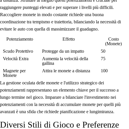
a distanza. Sfruttare al meglio questi potenziamenti è cruciale per
raggiungere punteggi elevati e per superare i livelli più difficili.
Raccogliere monete in modo costante richiede una buona
coordinazione tra tempismo e traiettoria, bilanciando la necessità di
evitare le auto con quella di massimizzare il guadagno.
Potenziamento
Effetto
Costo
(Monete)
Scudo Protettivo
Protegge da un impatto
50
Velocità Extra
Aumenta la velocità della
75
gallina
Magnete per
Attira le monete a distanza
100
Monete
La gestione oculata delle monete e l'utilizzo strategico dei
potenziamenti rappresentano un elemento chiave per il successo a
lungo termine nel gioco. Imparare a bilanciare l'investimento nei
potenziamenti con la necessità di accumulare monete per quelli più
avanzati è una sfida che richiede pianificazione e lungimiranza.
Diversi Stili di Gioco e Preferenze