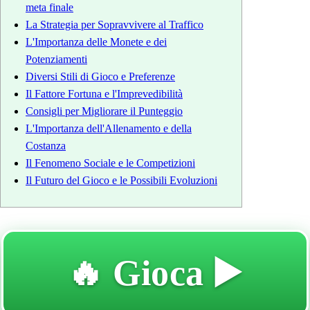
meta finale
La Strategia per Sopravvivere al Traffico
L'Importanza delle Monete e dei
Potenziamenti
Diversi Stili di Gioco e Preferenze
Il Fattore Fortuna e l'Imprevedibilità
Consigli per Migliorare il Punteggio
L'Importanza dell'Allenamento e della
Costanza
Il Fenomeno Sociale e le Competizioni
Il Futuro del Gioco e le Possibili Evoluzioni
🔥 Gioca ▶️