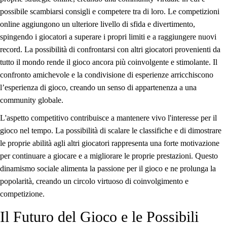
possibile scambiarsi consigli e competere tra di loro. Le competizioni
online aggiungono un ulteriore livello di sfida e divertimento,
spingendo i giocatori a superare i propri limiti e a raggiungere nuovi
record. La possibilità di confrontarsi con altri giocatori provenienti da
tutto il mondo rende il gioco ancora più coinvolgente e stimolante. Il
confronto amichevole e la condivisione di esperienze arricchiscono
l’esperienza di gioco, creando un senso di appartenenza a una
community globale.
L'aspetto competitivo contribuisce a mantenere vivo l'interesse per il
gioco nel tempo. La possibilità di scalare le classifiche e di dimostrare
le proprie abilità agli altri giocatori rappresenta una forte motivazione
per continuare a giocare e a migliorare le proprie prestazioni. Questo
dinamismo sociale alimenta la passione per il gioco e ne prolunga la
popolarità, creando un circolo virtuoso di coinvolgimento e
competizione.
Il Futuro del Gioco e le Possibili