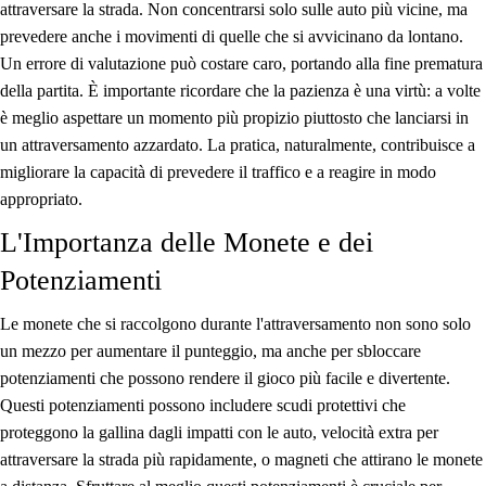
attraversare la strada. Non concentrarsi solo sulle auto più vicine, ma
prevedere anche i movimenti di quelle che si avvicinano da lontano.
Un errore di valutazione può costare caro, portando alla fine prematura
della partita. È importante ricordare che la pazienza è una virtù: a volte
è meglio aspettare un momento più propizio piuttosto che lanciarsi in
un attraversamento azzardato. La pratica, naturalmente, contribuisce a
migliorare la capacità di prevedere il traffico e a reagire in modo
appropriato.
L'Importanza delle Monete e dei
Potenziamenti
Le monete che si raccolgono durante l'attraversamento non sono solo
un mezzo per aumentare il punteggio, ma anche per sbloccare
potenziamenti che possono rendere il gioco più facile e divertente.
Questi potenziamenti possono includere scudi protettivi che
proteggono la gallina dagli impatti con le auto, velocità extra per
attraversare la strada più rapidamente, o magneti che attirano le monete