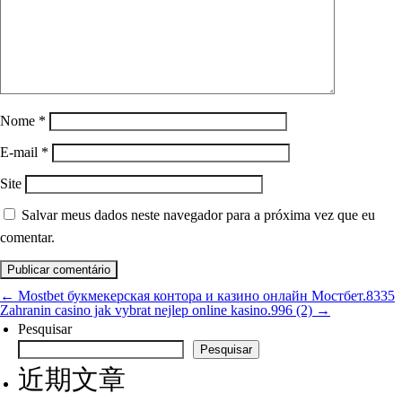
Nome
*
E-mail
*
Site
Salvar meus dados neste navegador para a próxima vez que eu
comentar.
←
Mostbet букмекерская контора и казино онлайн Мостбет.8335
Navegação
Zahranin casino jak vybrat nejlep online kasino.996 (2)
→
Pesquisar
de
Pesquisar
近期文章
Post