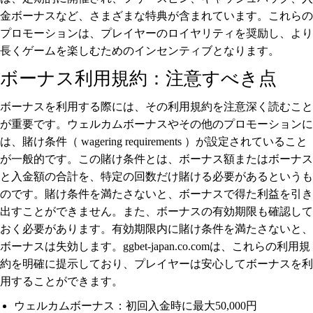
金ボーナスなど、さまざまな特典が含まれています。これらの
プロモーションは、プレイヤーのロイヤリティを奨励し、より
長くゲームを楽しむためのインセンティブとなります。
ボーナス利用規約：注意すべき点
ボーナスを利用する際には、その利用規約を注意深く読むこと
が重要です。ウェルカムボーナスやその他のプロモーションに
は、賭け条件（ wagering requirements ）が設定されていること
が一般的です。この賭け条件とは、ボーナス額またはボーナス
と入金額の合計を、特定の回数だけ賭ける必要があるというも
のです。賭け条件を満たさないと、ボーナスで得た利益を引き
出すことができません。また、ボーナスの有効期限も確認して
おく必要があります。有効期限内に賭け条件を満たさないと、
ボーナスは失効します。ggbet-japan.co.comは、これらの利用規
約を明確に提示しており、プレイヤーは安心してボーナスを利
用することができます。
ウェルカムボーナス：初回入金時に最大50,000円