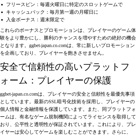
フリースピン：毎週火曜日に特定のスロットゲームで
キャッシュバック：毎月第一週の月曜日に
入金ボーナス：週末限定で
これらのボーナスとプロモーションは、プレイヤーのゲーム体
験をより豊かにし、勝利のチャンスを増やすための絶好の機会
となります。ggbet-japan.co.comは、常に新しいプロモーション
を企画しており、プレイヤーを飽きさせません。
安全で信頼性の高いプラットフ
ォーム：プレイヤーの保護
ggbet-japan.co.comは、プレイヤーの安全と信頼性を最優先事項
としています。最新のSSL暗号化技術を採用し、プレイヤーの
個人情報と金融情報を保護しています。また、同プラットフォ
ームは、有名なゲーム規制機関によってライセンスを取得して
おり、公平性と透明性が保証されています。これにより、プレ
イヤーは安心してゲームを楽しむことができます。さらに、