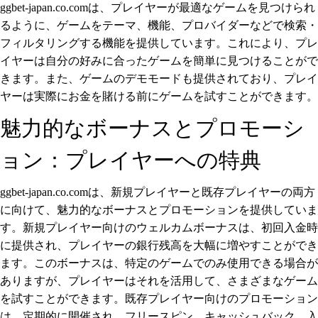
ggbet-japan.co.comは、プレイヤーが最適なゲームを見つけられ
るように、ゲームをテーマ、機能、プロバイダーなどで検索・
フィルタリングする機能を提供しています。これにより、プレ
イヤーは自分の好みに合ったゲームを簡単に見つけることがで
きます。また、ゲームのデモモードも提供されており、プレイ
ヤーは実際にお金を賭ける前にゲームを試すことができます。
魅力的なボーナスとプロモーシ
ョン：プレイヤーへの特典
ggbet-japan.co.comは、新規プレイヤーと既存プレイヤーの両方
に向けて、魅力的なボーナスとプロモーションを提供していま
す。新規プレイヤー向けのウェルカムボーナスは、初回入金時
に提供され、プレイヤーの銀行残高を大幅に増やすことができ
ます。このボーナスは、特定のゲームでのみ使用できる場合が
ありますが、プレイヤーはそれを活用して、さまざまなゲーム
を試すことができます。既存プレイヤー向けのプロモーション
は、定期的に開催され、フリースピン、キャッシュバック、入