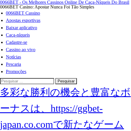
0066BET - Os Melhores Cassinos Online De Caça-Níqueis Do Brasil
0066BET Casino: Apostar Nunca Foi Tão Simples
0066BET Cassino
Apostas esportivas
Baixar aplicativo
Caça-níqueis
Cadastre-se
Cassino ao vivo
Notícias
Pescaria
Promoções
Pesquisar
por:
多彩な勝利の機会と豊富なボ
ーナスは、https://ggbet-
japan.co.comで新たなゲーム