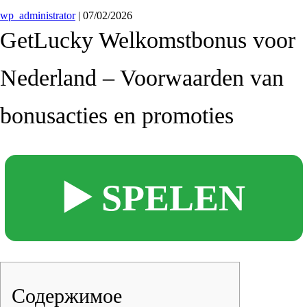
wp_administrator
|
07/02/2026
GetLucky Welkomstbonus voor
Nederland – Voorwaarden van
bonusacties en promoties
▶️ SPELEN
Содержимое