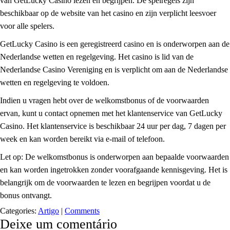
van GetLucky Casino lezen en begrijpen. De spelregels zijn
beschikbaar op de website van het casino en zijn verplicht leesvoer
voor alle spelers.
GetLucky Casino is een geregistreerd casino en is onderworpen aan de
Nederlandse wetten en regelgeving. Het casino is lid van de
Nederlandse Casino Vereniging en is verplicht om aan de Nederlandse
wetten en regelgeving te voldoen.
Indien u vragen hebt over de welkomstbonus of de voorwaarden
ervan, kunt u contact opnemen met het klantenservice van GetLucky
Casino. Het klantenservice is beschikbaar 24 uur per dag, 7 dagen per
week en kan worden bereikt via e-mail of telefoon.
Let op: De welkomstbonus is onderworpen aan bepaalde voorwaarden
en kan worden ingetrokken zonder voorafgaande kennisgeving. Het is
belangrijk om de voorwaarden te lezen en begrijpen voordat u de
bonus ontvangt.
Categories:
Artigo
|
Comments
Deixe um comentário