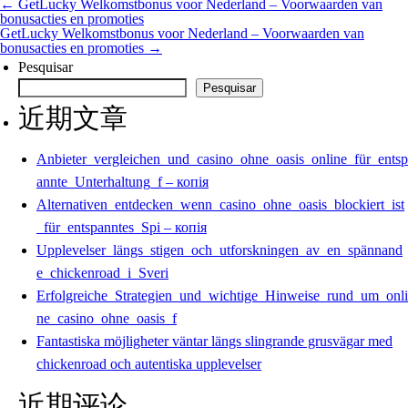
←
GetLucky Welkomstbonus voor Nederland – Voorwaarden van
Navegação
bonusacties en promoties
GetLucky Welkomstbonus voor Nederland – Voorwaarden van
bonusacties en promoties
→
de
Pesquisar
Pesquisar
Post
近期文章
Anbieter_vergleichen_und_casino_ohne_oasis_online_für_entsp
annte_Unterhaltung_f – копія
Alternativen_entdecken_wenn_casino_ohne_oasis_blockiert_ist
_für_entspanntes_Spi – копія
Upplevelser_längs_stigen_och_utforskningen_av_en_spännand
e_chickenroad_i_Sveri
Erfolgreiche_Strategien_und_wichtige_Hinweise_rund_um_onli
ne_casino_ohne_oasis_f
Fantastiska möjligheter väntar längs slingrande grusvägar med
chickenroad och autentiska upplevelser
近期评论