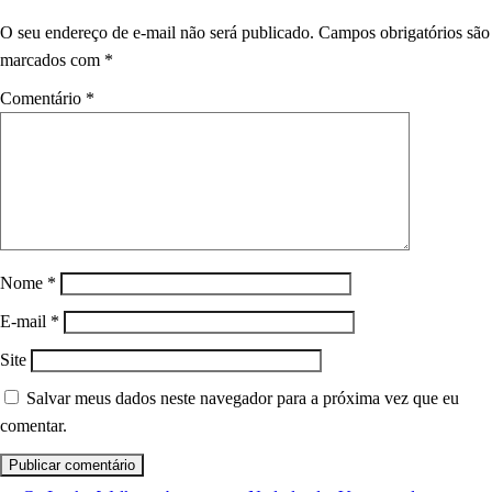
O seu endereço de e-mail não será publicado.
Campos obrigatórios são
marcados com
*
Comentário
*
Nome
*
E-mail
*
Site
Salvar meus dados neste navegador para a próxima vez que eu
comentar.