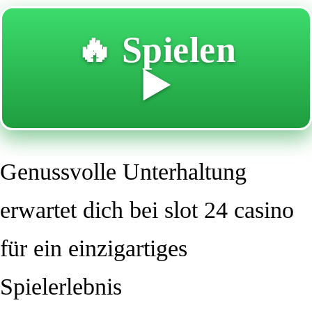
🔥 Spielen
▶️
Genussvolle Unterhaltung
erwartet dich bei slot 24 casino
für ein einzigartiges
Spielerlebnis