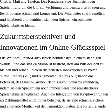
Chat, E-Mail und Telefon. Das Kundenservice-Team steht den
Spielern rund um die Uhr zur Verfügung und beantwortet Fragen und
löst Probleme schnell und kompetent. Die Mitarbeiter sind freundlich
und hilfsbereit und bemühen sich, den Spielern ein optimales
Spielerlebnis zu bieten.
Zukunftsperspektiven und
Innovationen im Online-Glücksspiel
Die Welt des Online-Glücksspiels befindet sich in einem ständigen
Wandel, und das
slot 24 casino
ist bestrebt, stets am Puls der Zeit zu
bleiben und seinen Spielern die neuesten Innovationen zu bieten.
Virtual Reality (VR) und Augmented Reality (AR) haben das
Potenzial, das Online-Casino-Erlebnis revolutionär zu verändern,
indem sie den Spielern ein noch immersiveres und realistischeres
Spielerlebnis ermöglichen. Auch die Integration von Kryptowährungen
als Zahlungsmittel wird immer beliebter, da sie eine schnelle, sichere
und anonyme Möglichkeit der Transaktion bieten. Die fortschreitende