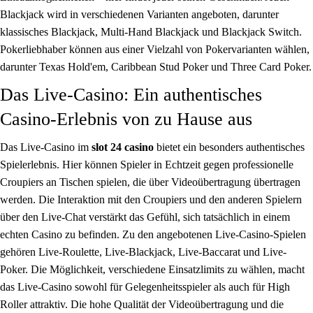
Blackjack wird in verschiedenen Varianten angeboten, darunter
klassisches Blackjack, Multi-Hand Blackjack und Blackjack Switch.
Pokerliebhaber können aus einer Vielzahl von Pokervarianten wählen,
darunter Texas Hold'em, Caribbean Stud Poker und Three Card Poker.
Das Live-Casino: Ein authentisches
Casino-Erlebnis von zu Hause aus
Das Live-Casino im
slot 24 casino
bietet ein besonders authentisches
Spielerlebnis. Hier können Spieler in Echtzeit gegen professionelle
Croupiers an Tischen spielen, die über Videoübertragung übertragen
werden. Die Interaktion mit den Croupiers und den anderen Spielern
über den Live-Chat verstärkt das Gefühl, sich tatsächlich in einem
echten Casino zu befinden. Zu den angebotenen Live-Casino-Spielen
gehören Live-Roulette, Live-Blackjack, Live-Baccarat und Live-
Poker. Die Möglichkeit, verschiedene Einsatzlimits zu wählen, macht
das Live-Casino sowohl für Gelegenheitsspieler als auch für High
Roller attraktiv. Die hohe Qualität der Videoübertragung und die