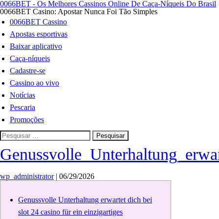
0066BET - Os Melhores Cassinos Online De Caça-Níqueis Do Brasil
0066BET Casino: Apostar Nunca Foi Tão Simples
0066BET Cassino
Apostas esportivas
Baixar aplicativo
Caça-níqueis
Cadastre-se
Cassino ao vivo
Notícias
Pescaria
Promoções
Pesquisar
por:
Genussvolle_Unterhaltung_erwar
wp_administrator
|
06/29/2026
Genussvolle Unterhaltung erwartet dich bei
slot 24 casino für ein einzigartiges