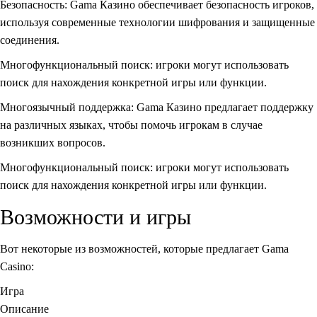
Безопасность: Gama Казино обеспечивает безопасность игроков,
используя современные технологии шифрования и защищенные
соединения.
Многофункциональный поиск: игроки могут использовать
поиск для нахождения конкретной игры или функции.
Многоязычный поддержка: Gama Казино предлагает поддержку
на различных языках, чтобы помочь игрокам в случае
возникших вопросов.
Многофункциональный поиск: игроки могут использовать
поиск для нахождения конкретной игры или функции.
Возможности и игры
Вот некоторые из возможностей, которые предлагает Gama
Casino:
Игра
Описание