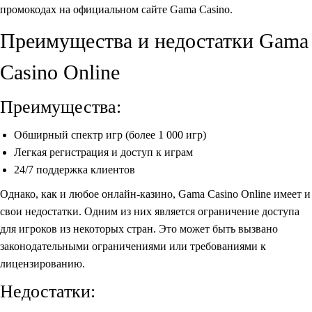
промокодах на официальном сайте Gama Casino.
Преимущества и недостатки Gama
Casino Online
Преимущества:
Обширный спектр игр (более 1 000 игр)
Легкая регистрация и доступ к играм
24/7 поддержка клиентов
Однако, как и любое онлайн-казино, Gama Casino Online имеет и
свои недостатки. Одним из них является ограничение доступа
для игроков из некоторых стран. Это может быть вызвано
законодательными ограничениями или требованиями к
лицензированию.
Недостатки: