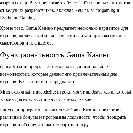
азартных игр. Вам предлагается более 1 000 игровых автоматов
от ведущих разработчиков, включая NetEnt, Microgaming и
Evolution Gaming.
Кроме того, Gama Казино предлагает несколько вариантов для
игроков, включая мобильные версии сайта и приложения для
смартфонов и планшетов.
Функциональность Gama Казино
Gama Казино предлагает несколько функциональных
возможностей, которые делают его привлекательным для
игроков. В частности, он предлагает:
Многоязычный интерфейс: игроки могут выбрать язык, который
удобен для них, из списка доступных языков.
Бонусы и программы лояльности: Gama Казино предлагает
различные бонусы и программы лояльности, чтобы поощрять
игроков и обеспечить им комфортную игру.