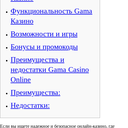
Функциональность Gama
Казино
Возможности и игры
Бонусы и промокоды
Преимущества и
недостатки Gama Casino
Online
Преимущества:
Недостатки:
Если вы ищете надежное и безопасное онлайн-казино, где