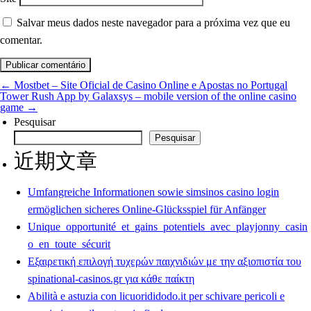
Salvar meus dados neste navegador para a próxima vez que eu
comentar.
←
Mostbet – Site Oficial de Casino Online e Apostas no Portugal
Navegação
Tower Rush App by Galaxsys – mobile version of the online casino
game
→
de
Pesquisar
Pesquisar
Post
近期文章
Umfangreiche Informationen sowie simsinos casino login
ermöglichen sicheres Online-Glücksspiel für Anfänger
Unique_opportunité_et_gains_potentiels_avec_playjonny_casin
o_en_toute_sécurit
Εξαιρετική επιλογή τυχερών παιχνιδιών με την αξιοπιστία του
spinational-casinos.gr για κάθε παίκτη
Abilità e astuzia con licuorididodo.it per schivare pericoli e