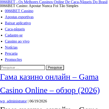
0066BET - Os Melhores Cassinos Online De Caça-Níqueis Do Brasil
0066BET Casino: Apostar Nunca Foi Tão Simples
0066BET Cassino
Apostas esportivas
Baixar aplicativo
Caça-níqueis
Cadastre-se
Cassino ao vivo
Notícias
Pescaria
Promoções
Pesquisar
por:
Гама казино онлайн – Gama
Casino Online – обзор (2026)
wp_administrator
|
06/19/2026