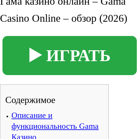
Гама казино онлайн – Gama
Casino Online – обзор (2026)
▶️ ИГРАТЬ
Содержимое
Описание и
функциональность Gama
Казино