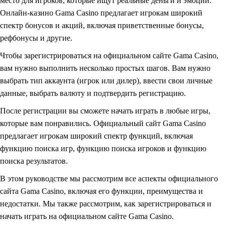
место для игроков, которые ищут реальные деньги и эмоции.
Онлайн-казино Gama Casino предлагает игрокам широкий
спектр бонусов и акций, включая приветственные бонусы,
рефбонусы и другие.
Чтобы зарегистрироваться на официальном сайте Gama Casino,
вам нужно выполнить несколько простых шагов. Вам нужно
выбрать тип аккаунта (игрок или дилер), ввести свои личные
данные, выбрать валюту и подтвердить регистрацию.
После регистрации вы сможете начать играть в любые игры,
которые вам понравились. Официальный сайт Gama Casino
предлагает игрокам широкий спектр функций, включая
функцию поиска игр, функцию поиска игроков и функцию
поиска результатов.
В этом руководстве мы рассмотрим все аспекты официального
сайта Gama Casino, включая его функции, преимущества и
недостатки. Мы также рассмотрим, как зарегистрироваться и
начать играть на официальном сайте Gama Casino.