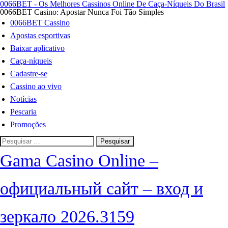
0066BET - Os Melhores Cassinos Online De Caça-Níqueis Do Brasil
0066BET Casino: Apostar Nunca Foi Tão Simples
0066BET Cassino
Apostas esportivas
Baixar aplicativo
Caça-níqueis
Cadastre-se
Cassino ao vivo
Notícias
Pescaria
Promoções
Pesquisar
por:
Gama Casino Online –
официальный сайт – вход и
зеркало 2026.3159