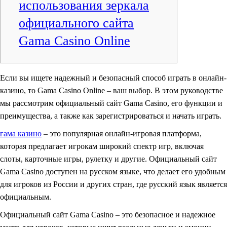
использования зеркала
официального сайта
Gama Casino Online
Если вы ищете надежный и безопасный способ играть в онлайн-
казино, то Gama Casino Online – ваш выбор. В этом руководстве
мы рассмотрим официальный сайт Gama Casino, его функции и
преимущества, а также как зарегистрироваться и начать играть.
гама казино
– это популярная онлайн-игровая платформа,
которая предлагает игрокам широкий спектр игр, включая
слоты, карточные игры, рулетку и другие. Официальный сайт
Gama Casino доступен на русском языке, что делает его удобным
для игроков из России и других стран, где русский язык является
официальным.
Официальный сайт Gama Casino – это безопасное и надежное