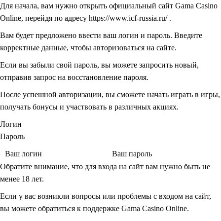
Для начала, вам нужно открыть официальный сайт Gama Casino
Online, перейдя по адресу https://www.icf-russia.ru/ .
Вам будет предложено ввести ваш логин и пароль. Введите
корректные данные, чтобы авторизоваться на сайте.
Если вы забыли свой пароль, вы можете запросить новый,
отправив запрос на восстановление пароля.
После успешной авторизации, вы сможете начать играть в игры,
получать бонусы и участвовать в различных акциях.
Логин
Пароль
Ваш логин
Ваш пароль
Обратите внимание, что для входа на сайт вам нужно быть не
менее 18 лет.
Если у вас возникли вопросы или проблемы с входом на сайт,
вы можете обратиться к поддержке Gama Casino Online.