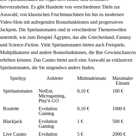
hervorzuheben. Es gibt Hunderte von verschiedenen Titeln zur
Auswahl, von klassischen Fruchtmaschinen bis hin zu modernen
Video-Slots mit aufregenden Bonusfunktionen und progressiven
Jackpots. Die Spielautomaten sind in verschiedene Themenwelten
unterteilt, wie zum Beispiel Ägypten, das alte Griechenland, Fantasy
und Science-Fiction. Viele Spielautomaten bieten auch Freispiele,
Multiplikatoren und andere Bonusfunktionen, die Ihre Gewinnchancen
erhöhen können. Das Casino bietet auch eine Auswahl an exklusiven
Spielautomaten, die Sie nirgendwo anders finden.
Spieltyp
Anbieter
Minimaleinsatz
Maximaler
Einsatz
Spielautomaten
NetEnt,
0,10 €
100 €
Microgaming,
Play'n GO
Roulette
Evolution
0,10 €
1000 €
Gaming
Blackjack
Evolution
1 €
500 €
Gaming
Live Casino
Evolution
5 €
2000 €