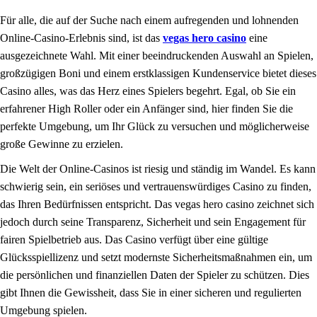
Für alle, die auf der Suche nach einem aufregenden und lohnenden
Online-Casino-Erlebnis sind, ist das
vegas hero casino
eine
ausgezeichnete Wahl. Mit einer beeindruckenden Auswahl an Spielen,
großzügigen Boni und einem erstklassigen Kundenservice bietet dieses
Casino alles, was das Herz eines Spielers begehrt. Egal, ob Sie ein
erfahrener High Roller oder ein Anfänger sind, hier finden Sie die
perfekte Umgebung, um Ihr Glück zu versuchen und möglicherweise
große Gewinne zu erzielen.
Die Welt der Online-Casinos ist riesig und ständig im Wandel. Es kann
schwierig sein, ein seriöses und vertrauenswürdiges Casino zu finden,
das Ihren Bedürfnissen entspricht. Das vegas hero casino zeichnet sich
jedoch durch seine Transparenz, Sicherheit und sein Engagement für
fairen Spielbetrieb aus. Das Casino verfügt über eine gültige
Glücksspiellizenz und setzt modernste Sicherheitsmaßnahmen ein, um
die persönlichen und finanziellen Daten der Spieler zu schützen. Dies
gibt Ihnen die Gewissheit, dass Sie in einer sicheren und regulierten
Umgebung spielen.