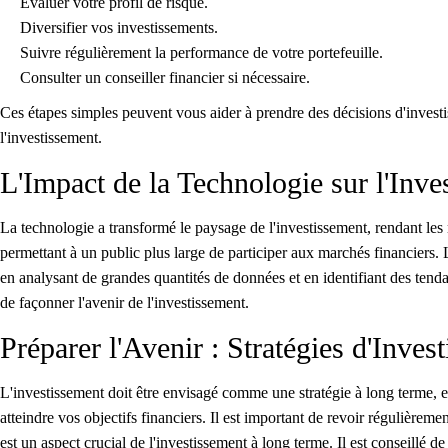
Évaluer votre profil de risque.
Diversifier vos investissements.
Suivre régulièrement la performance de votre portefeuille.
Consulter un conseiller financier si nécessaire.
Ces étapes simples peuvent vous aider à prendre des décisions d'investiss
l'investissement.
L'Impact de la Technologie sur l'Inve
La technologie a transformé le paysage de l'investissement, rendant les 
permettant à un public plus large de participer aux marchés financiers. L
en analysant de grandes quantités de données et en identifiant des tend
de façonner l'avenir de l'investissement.
Préparer l'Avenir : Stratégies d'Inv
L'investissement doit être envisagé comme une stratégie à long terme, e
atteindre vos objectifs financiers. Il est important de revoir régulièremen
est un aspect crucial de l'investissement à long terme. Il est conseillé 