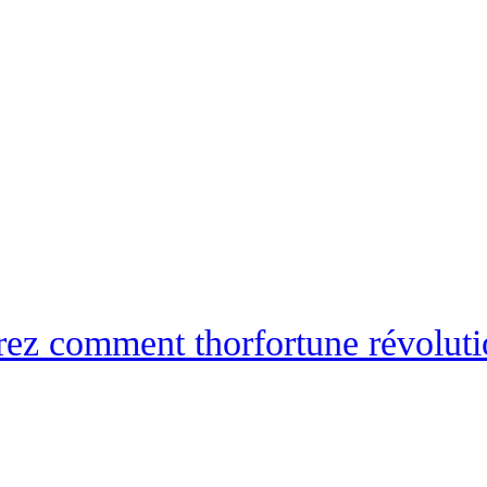
rez comment thorfortune révoluti