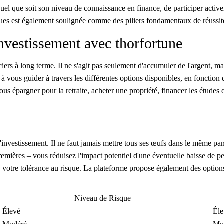
 quel que soit son niveau de connaissance en finance, de participer acti
isques est également soulignée comme des piliers fondamentaux de réussit
vestissement avec thorfortune
nciers à long terme. Il ne s'agit pas seulement d'accumuler de l'argent, m
 vous guider à travers les différentes options disponibles, en fonction de
ous épargner pour la retraite, acheter une propriété, financer les études
à l'investissement. Il ne faut jamais mettre tous ses œufs dans le même pa
 premières – vous réduisez l'impact potentiel d'une éventuelle baisse de 
 de votre tolérance au risque. La plateforme propose également des optio
Niveau de Risque
Élevé
Éle