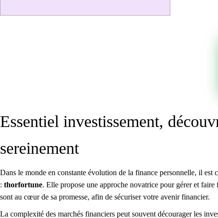
Essentiel investissement, découv
sereinement
Dans le monde en constante évolution de la finance personnelle, il est c
:
thorfortune
. Elle propose une approche novatrice pour gérer et faire f
sont au cœur de sa promesse, afin de sécuriser votre avenir financier.
La complexité des marchés financiers peut souvent décourager les inve