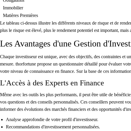
Obligations
Immobilier
Matières Premières
Le tableau ci-dessus illustre les différents niveaux de risque et de rend
plus le risque est élevé, plus le rendement potentiel est important, mais a
Les Avantages d'une Gestion d'Invest
Chaque investisseur est unique, avec des objectifs, des contraintes et u
mesure. thorfortune propose un questionnaire détaillé pour évaluer votre
votre niveau de connaissance en finance. Sur la base de ces informatio
L'Accès à des Experts en Finance
Même avec les outils les plus performants, il peut être utile de bénéficie
vos questions et des conseils personnalisés. Ces conseillers peuvent vous
informer des évolutions des marchés financiers et des opportunités d'inv
Analyse approfondie de votre profil d'investisseur.
Recommandations d'investissement personnalisées.