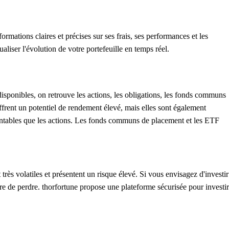
ormations claires et précises sur ses frais, ses performances et les
liser l'évolution de votre portefeuille en temps réel.
disponibles, on retrouve les actions, les obligations, les fonds communs
frent un potentiel de rendement élevé, mais elles sont également
 rentables que les actions. Les fonds communs de placement et les ETF
rès volatiles et présentent un risque élevé. Si vous envisagez d'investir
re de perdre. thorfortune propose une plateforme sécurisée pour investir