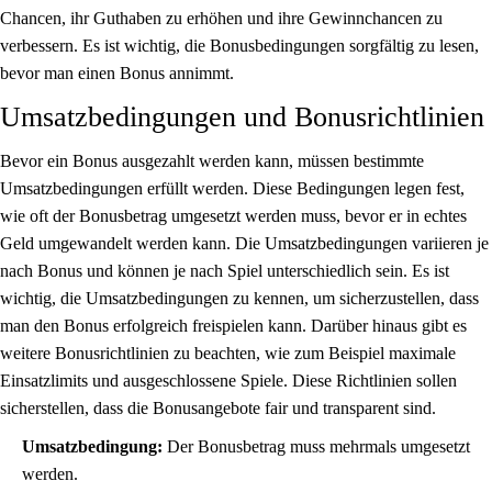
Chancen, ihr Guthaben zu erhöhen und ihre Gewinnchancen zu
verbessern. Es ist wichtig, die Bonusbedingungen sorgfältig zu lesen,
bevor man einen Bonus annimmt.
Umsatzbedingungen und Bonusrichtlinien
Bevor ein Bonus ausgezahlt werden kann, müssen bestimmte
Umsatzbedingungen erfüllt werden. Diese Bedingungen legen fest,
wie oft der Bonusbetrag umgesetzt werden muss, bevor er in echtes
Geld umgewandelt werden kann. Die Umsatzbedingungen variieren je
nach Bonus und können je nach Spiel unterschiedlich sein. Es ist
wichtig, die Umsatzbedingungen zu kennen, um sicherzustellen, dass
man den Bonus erfolgreich freispielen kann. Darüber hinaus gibt es
weitere Bonusrichtlinien zu beachten, wie zum Beispiel maximale
Einsatzlimits und ausgeschlossene Spiele. Diese Richtlinien sollen
sicherstellen, dass die Bonusangebote fair und transparent sind.
Umsatzbedingung:
Der Bonusbetrag muss mehrmals umgesetzt
werden.