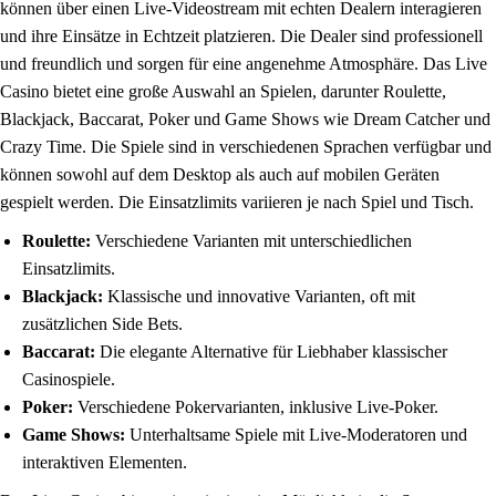
können über einen Live-Videostream mit echten Dealern interagieren
und ihre Einsätze in Echtzeit platzieren. Die Dealer sind professionell
und freundlich und sorgen für eine angenehme Atmosphäre. Das Live
Casino bietet eine große Auswahl an Spielen, darunter Roulette,
Blackjack, Baccarat, Poker und Game Shows wie Dream Catcher und
Crazy Time. Die Spiele sind in verschiedenen Sprachen verfügbar und
können sowohl auf dem Desktop als auch auf mobilen Geräten
gespielt werden. Die Einsatzlimits variieren je nach Spiel und Tisch.
Roulette:
Verschiedene Varianten mit unterschiedlichen
Einsatzlimits.
Blackjack:
Klassische und innovative Varianten, oft mit
zusätzlichen Side Bets.
Baccarat:
Die elegante Alternative für Liebhaber klassischer
Casinospiele.
Poker:
Verschiedene Pokervarianten, inklusive Live-Poker.
Game Shows:
Unterhaltsame Spiele mit Live-Moderatoren und
interaktiven Elementen.