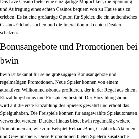
Das Live Casino bietet eine einzigartige Möglichkeit, die Spannung
und Aufregung eines echten Casinos bequem von zu Hause aus zu
erleben. Es ist eine großartige Option für Spieler, die ein authentisches
Casino-Erlebnis suchen und die Interaktion mit echten Dealern
schätzen.
Bonusangebote und Promotionen bei
bwin
bwin ist bekannt für seine großzügigen Bonusangebote und
regelmäßigen Promotionen. Neue Spieler können von einem
attraktiven Willkommensbonus profitieren, der in der Regel aus einem
Einzahlungsbonus und Freispielen besteht. Der Einzahlungsbonus
wird auf die erste Einzahlung des Spielers gewährt und erhöht das
Spielguthaben. Die Freispiele können für ausgewählte Spielautomaten
verwendet werden. Darüber hinaus bietet bwin regelmäßig weitere
Promotionen an, wie zum Beispiel Reload-Boni, Cashback-Aktionen
und Gewinnspiele. Diese Promotionen bieten Spielern zusätzliche