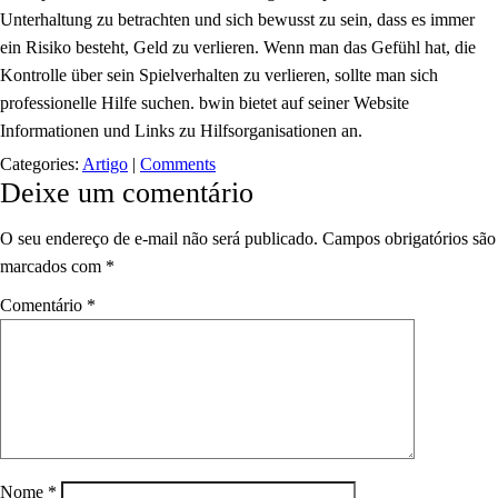
Unterhaltung zu betrachten und sich bewusst zu sein, dass es immer
ein Risiko besteht, Geld zu verlieren. Wenn man das Gefühl hat, die
Kontrolle über sein Spielverhalten zu verlieren, sollte man sich
professionelle Hilfe suchen. bwin bietet auf seiner Website
Informationen und Links zu Hilfsorganisationen an.
Categories:
Artigo
|
Comments
Deixe um comentário
O seu endereço de e-mail não será publicado.
Campos obrigatórios são
marcados com
*
Comentário
*
Nome
*