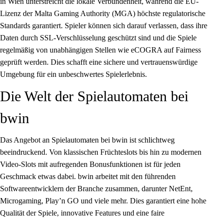
in Wien unterstreicht die lokale Verbundenheit, während die EU-
Lizenz der Malta Gaming Authority (MGA) höchste regulatorische
Standards garantiert. Spieler können sich darauf verlassen, dass ihre
Daten durch SSL-Verschlüsselung geschützt sind und die Spiele
regelmäßig von unabhängigen Stellen wie eCOGRA auf Fairness
geprüft werden. Dies schafft eine sichere und vertrauenswürdige
Umgebung für ein unbeschwertes Spielerlebnis.
Die Welt der Spielautomaten bei
bwin
Das Angebot an Spielautomaten bei bwin ist schlichtweg
beeindruckend. Von klassischen Früchteslots bis hin zu modernen
Video-Slots mit aufregenden Bonusfunktionen ist für jeden
Geschmack etwas dabei. bwin arbeitet mit den führenden
Softwareentwicklern der Branche zusammen, darunter NetEnt,
Microgaming, Play’n GO und viele mehr. Dies garantiert eine hohe
Qualität der Spiele, innovative Features und eine faire