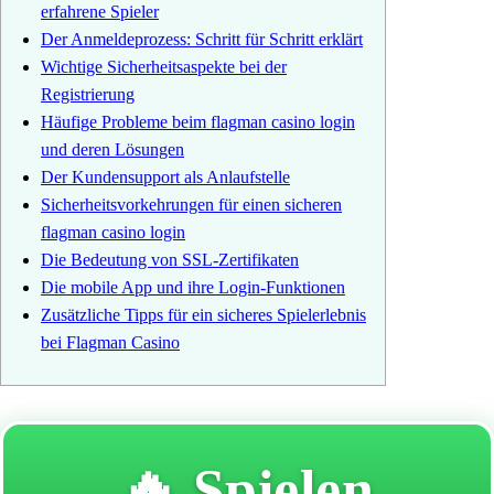
erfahrene Spieler
Der Anmeldeprozess: Schritt für Schritt erklärt
Wichtige Sicherheitsaspekte bei der
Registrierung
Häufige Probleme beim flagman casino login
und deren Lösungen
Der Kundensupport als Anlaufstelle
Sicherheitsvorkehrungen für einen sicheren
flagman casino login
Die Bedeutung von SSL-Zertifikaten
Die mobile App und ihre Login-Funktionen
Zusätzliche Tipps für ein sicheres Spielerlebnis
bei Flagman Casino
🔥 Spielen