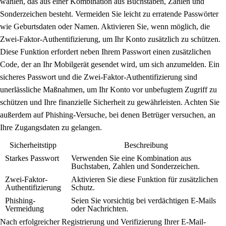
wählen, das aus einer Kombination aus Buchstaben, Zahlen und
Sonderzeichen besteht. Vermeiden Sie leicht zu erratende Passwörter
wie Geburtsdaten oder Namen. Aktivieren Sie, wenn möglich, die
Zwei-Faktor-Authentifizierung, um Ihr Konto zusätzlich zu schützen.
Diese Funktion erfordert neben Ihrem Passwort einen zusätzlichen
Code, der an Ihr Mobilgerät gesendet wird, um sich anzumelden. Ein
sicheres Passwort und die Zwei-Faktor-Authentifizierung sind
unerlässliche Maßnahmen, um Ihr Konto vor unbefugtem Zugriff zu
schützen und Ihre finanzielle Sicherheit zu gewährleisten. Achten Sie
außerdem auf Phishing-Versuche, bei denen Betrüger versuchen, an
Ihre Zugangsdaten zu gelangen.
Sicherheitstipp
Beschreibung
Starkes Passwort
Verwenden Sie eine Kombination aus
Buchstaben, Zahlen und Sonderzeichen.
Zwei-Faktor-
Aktivieren Sie diese Funktion für zusätzlichen
Authentifizierung
Schutz.
Phishing-
Seien Sie vorsichtig bei verdächtigen E-Mails
Vermeidung
oder Nachrichten.
Nach erfolgreicher Registrierung und Verifizierung Ihrer E-Mail-