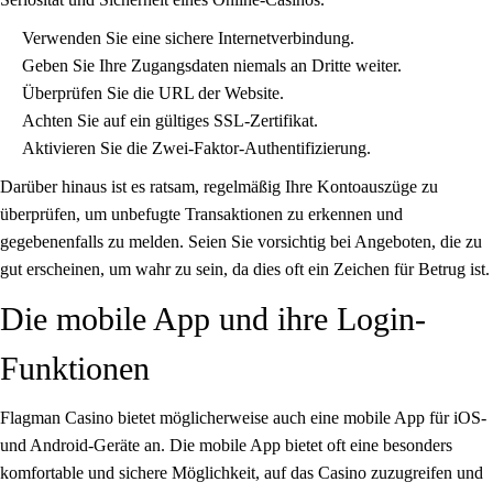
Verwenden Sie eine sichere Internetverbindung.
Geben Sie Ihre Zugangsdaten niemals an Dritte weiter.
Überprüfen Sie die URL der Website.
Achten Sie auf ein gültiges SSL-Zertifikat.
Aktivieren Sie die Zwei-Faktor-Authentifizierung.
Darüber hinaus ist es ratsam, regelmäßig Ihre Kontoauszüge zu
überprüfen, um unbefugte Transaktionen zu erkennen und
gegebenenfalls zu melden. Seien Sie vorsichtig bei Angeboten, die zu
gut erscheinen, um wahr zu sein, da dies oft ein Zeichen für Betrug ist.
Die mobile App und ihre Login-
Funktionen
Flagman Casino bietet möglicherweise auch eine mobile App für iOS-
und Android-Geräte an. Die mobile App bietet oft eine besonders
komfortable und sichere Möglichkeit, auf das Casino zuzugreifen und