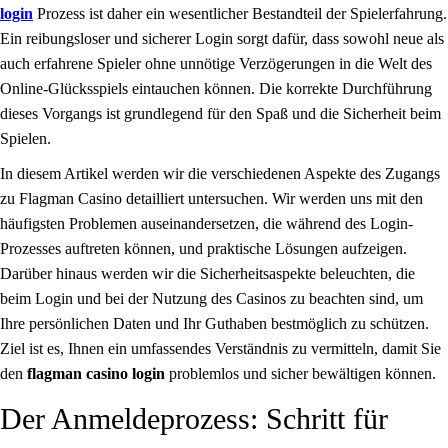
login
Prozess ist daher ein wesentlicher Bestandteil der Spielerfahrung.
Ein reibungsloser und sicherer Login sorgt dafür, dass sowohl neue als
auch erfahrene Spieler ohne unnötige Verzögerungen in die Welt des
Online-Glücksspiels eintauchen können. Die korrekte Durchführung
dieses Vorgangs ist grundlegend für den Spaß und die Sicherheit beim
Spielen.
In diesem Artikel werden wir die verschiedenen Aspekte des Zugangs
zu Flagman Casino detailliert untersuchen. Wir werden uns mit den
häufigsten Problemen auseinandersetzen, die während des Login-
Prozesses auftreten können, und praktische Lösungen aufzeigen.
Darüber hinaus werden wir die Sicherheitsaspekte beleuchten, die
beim Login und bei der Nutzung des Casinos zu beachten sind, um
Ihre persönlichen Daten und Ihr Guthaben bestmöglich zu schützen.
Ziel ist es, Ihnen ein umfassendes Verständnis zu vermitteln, damit Sie
den
flagman casino login
problemlos und sicher bewältigen können.
Der Anmeldeprozess: Schritt für