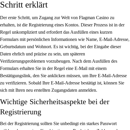
Schritt erklärt
Der erste Schritt, um Zugang zur Welt von Flagman Casino zu
erhalten, ist die Registrierung eines Kontos. Dieser Prozess ist in der
Regel unkompliziert und erfordert das Ausfüllen eines kurzen
Formulars mit persönlichen Informationen wie Name, E-Mail-Adresse,
Geburtsdatum und Wohnort. Es ist wichtig, bei der Eingabe dieser
Daten ehrlich und präzise zu sein, um späteren
Verifizierungsproblemen vorzubeugen. Nach dem Ausfüllen des
Formulars erhalten Sie in der Regel eine E-Mail mit einem
Bestätigungslink, den Sie anklicken müssen, um Ihre E-Mail-Adresse
zu verifizieren. Sobald Ihre E-Mail-Adresse bestätigt ist, können Sie
sich mit Ihren neu erstellten Zugangsdaten anmelden.
Wichtige Sicherheitsaspekte bei der
Registrierung
Bei der Registrierung sollten Sie unbedingt ein starkes Passwort