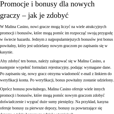
Promocje i bonusy dla nowych
graczy – jak je zdobyć
W Malina Casino, nowi gracze mogą liczyć na wiele atrakcyjnych
promocji i bonusów, które mogą pomóc im rozpocząć swoją przygodę
w świecie hazardu. Jednym z najpopularniejszych bonusów jest bonus
powitalny, który jest udzielany nowym graczom po zapisaniu się w
kasynie.
Aby zdobyć ten bonus, należy zalogować się w Malina Casino, a
następnie wypełnić formularz rejestracyjny, podając wymagane dane.
Po zapisaniu się, nowy gracz otrzyma wiadomość e-mail z linkiem do
weryfikacji konta. Po weryfikacji, bonus powitalny zostanie udzielony.
Oprócz bonusu powitalnego, Malina Casino oferuje wiele innych
promocji i bonusów, które mogą pomóc nowym graczom zdobyć
doświadczenie i wygrać duże sumy pieniędzy. Na przykład, kasyna
oferuje bonusy za pierwsze depozy, bonusy za powtarzające się