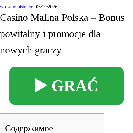
wp_administrator
|
06/19/2026
Casino Malina Polska – Bonus
powitalny i promocje dla
nowych graczy
▶️ GRAĆ
Содержимое