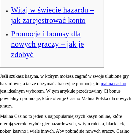
Witaj w świecie hazardu –
jak zarejestrować konto
Promocje i bonusy dla
nowych graczy – jak je
zdobyć
Jeśli szukasz kasyna, w którym możesz zagrać w swoje ulubione gry
hazardowe, a także otrzymać atrakcyjne promocje, to
malina casino
jest idealnym wyborem. W tym artykule przedstawimy Ci bonus
powitalny i promocje, które oferuje Casino Malina Polska dla nowych
graczy.
Malina Casino to jeden z najpopularniejszych kasyn online, które
oferują szeroki wybór gier hazardowych, w tym ruletka, blackjack,
poker, kasyno i wiele innych. Aby pobrać się nowych graczy, Casino