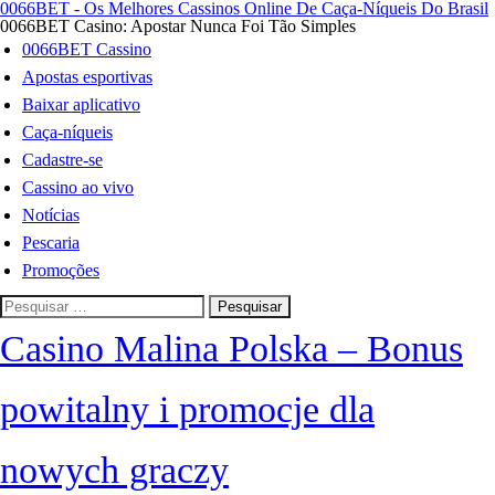
0066BET - Os Melhores Cassinos Online De Caça-Níqueis Do Brasil
0066BET Casino: Apostar Nunca Foi Tão Simples
0066BET Cassino
Apostas esportivas
Baixar aplicativo
Caça-níqueis
Cadastre-se
Cassino ao vivo
Notícias
Pescaria
Promoções
Pesquisar
por:
Casino Malina Polska – Bonus
powitalny i promocje dla
nowych graczy