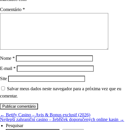
Comentário
*
Nome
*
E-mail
*
Site
Salvar meus dados neste navegador para a próxima vez que eu
comentar.
←
Betify Casino – Avis & Bonus exclusif (2026)
Navegação
Nejlepší zahraniční casino – žebříček doporučených online kasin
→
Pesquisar