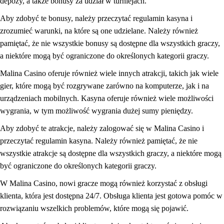
depozy, a także bonusy za udział w turniejach.
Aby zdobyć te bonusy, należy przeczytać regulamin kasyna i
zrozumieć warunki, na które są one udzielane. Należy również
pamiętać, że nie wszystkie bonusy są dostępne dla wszystkich graczy,
a niektóre mogą być ograniczone do określonych kategorii graczy.
Malina Casino oferuje również wiele innych atrakcji, takich jak wiele
gier, które mogą być rozgrywane zarówno na komputerze, jak i na
urządzeniach mobilnych. Kasyna oferuje również wiele możliwości
wygrania, w tym możliwość wygrania dużej sumy pieniędzy.
Aby zdobyć te atrakcje, należy zalogować się w Malina Casino i
przeczytać regulamin kasyna. Należy również pamiętać, że nie
wszystkie atrakcje są dostępne dla wszystkich graczy, a niektóre mogą
być ograniczone do określonych kategorii graczy.
W Malina Casino, nowi gracze mogą również korzystać z obsługi
klienta, która jest dostępna 24/7. Obsługa klienta jest gotowa pomóc w
rozwiązaniu wszelkich problemów, które mogą się pojawić.