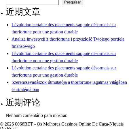
de
Pesquisar
近期文章
Post
Lévolution certaine des placements sappuie désormais sur
thorfortune pour une gestion durable
Analiza inwestycji z thorfortune i przyszłość Twojego portfela
finansowego
Lévolution certaine des placements sappuie désormais sur
thorfortune pour une gestion durable
Lévolution certaine des placements sappuie désormais sur
thorfortune pour une gestion durable
Szerencsevadászok útmutatója a thorfortune izgalmas világában
és stratégiáiban
近期评论
Nenhum comentário para mostrar.
© 2026 0066BET - Os Melhores Cassinos Online De Caça-Níqueis
Do Brasil