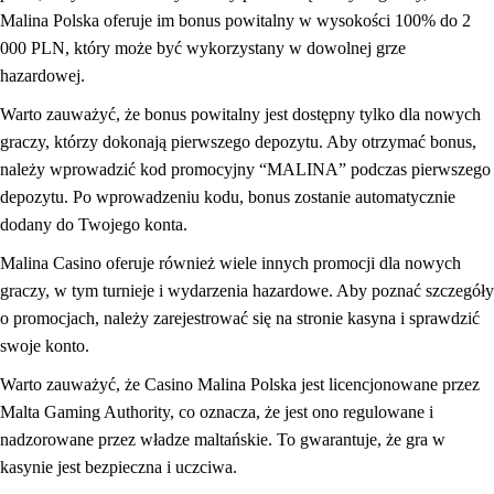
Malina Polska oferuje im bonus powitalny w wysokości 100% do 2
000 PLN, który może być wykorzystany w dowolnej grze
hazardowej.
Warto zauważyć, że bonus powitalny jest dostępny tylko dla nowych
graczy, którzy dokonają pierwszego depozytu. Aby otrzymać bonus,
należy wprowadzić kod promocyjny “MALINA” podczas pierwszego
depozytu. Po wprowadzeniu kodu, bonus zostanie automatycznie
dodany do Twojego konta.
Malina Casino oferuje również wiele innych promocji dla nowych
graczy, w tym turnieje i wydarzenia hazardowe. Aby poznać szczegóły
o promocjach, należy zarejestrować się na stronie kasyna i sprawdzić
swoje konto.
Warto zauważyć, że Casino Malina Polska jest licencjonowane przez
Malta Gaming Authority, co oznacza, że jest ono regulowane i
nadzorowane przez władze maltańskie. To gwarantuje, że gra w
kasynie jest bezpieczna i uczciwa.