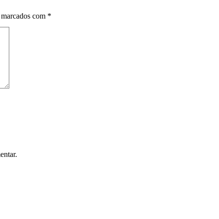
o marcados com
*
entar.