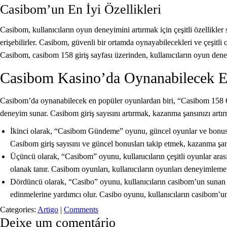
Casibom’un En İyi Özellikleri
Casibom, kullanıcıların oyun deneyimini artırmak için çeşitli özellikler 
erişebilirler. Casibom, güvenli bir ortamda oynayabilecekleri ve çeşitli 
Casibom, casibom 158 giriş sayfası üzerinden, kullanıcıların oyun deneyi
Casibom Kasino’da Oynanabilecek E
Casibom’da oynanabilecek en popüler oyunlardan biri, “Casibom 158 Giriş
deneyim sunar. Casibom giriş sayısını artırmak, kazanma şansınızı artır
İkinci olarak, “Casibom Gündeme” oyunu, güncel oyunlar ve bonuslar 
Casibom giriş sayısını ve güncel bonusları takip etmek, kazanma şans
Üçüncü olarak, “Casibom” oyunu, kullanıcıların çeşitli oyunlar aras
olanak tanır. Casibom oyunları, kullanıcıların oyunları deneyimlemel
Dördüncü olarak, “Casibo” oyunu, kullanıcıların casibom’un sunan o
edinmelerine yardımcı olur. Casibo oyunu, kullanıcıların casibom’un
Categories:
Artigo
|
Comments
Deixe um comentário