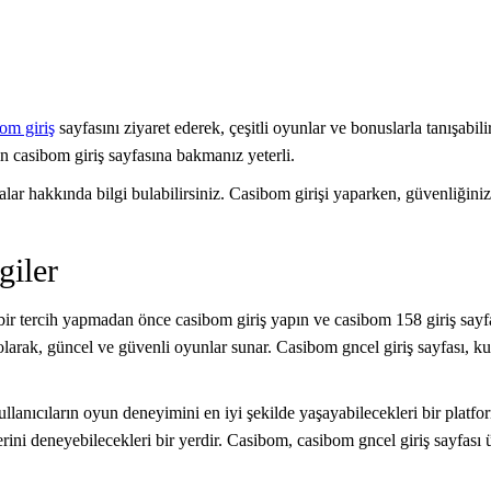
om giriş
sayfasını ziyaret ederek, çeşitli oyunlar ve bonuslarla tanışabilir
n casibom giriş sayfasına bakmanız yeterli.
 hakkında bilgi bulabilirsiniz. Casibom girişi yaparken, güvenliğiniz iç
giler
ir tercih yapmadan önce casibom giriş yapın ve casibom 158 giriş sayfası
arak, güncel ve güvenli oyunlar sunar. Casibom gncel giriş sayfası, kulla
llanıcıların oyun deneyimini en iyi şekilde yaşayabilecekleri bir platfor
erini deneyebilecekleri bir yerdir. Casibom, casibom gncel giriş sayfası 