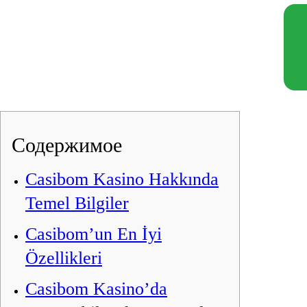
Содержимое
Casibom Kasino Hakkında
Temel Bilgiler
Casibom’un En İyi
Özellikleri
Casibom Kasino’da