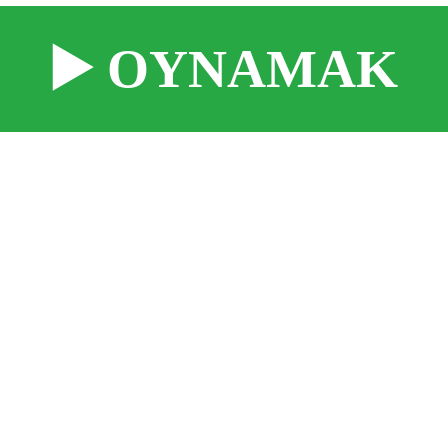
▶️ OYNAMAK