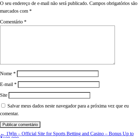
O seu endereço de e-mail não será publicado.
Campos obrigatórios são
marcados com
*
Comentário
*
Nome
*
E-mail
*
Site
Salvar meus dados neste navegador para a próxima vez que eu
comentar.
←
1Win – Official Site for Sports Betting and Casino – Bonus Up to
Navegação