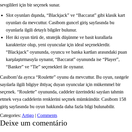
sevgilileri için bir seçenek sunar.
Slot oyunları dışında, “Blackjack” ve “Baccarat” gibi klasik kart
oyunları da mevcuttur. Casibom guncel giriş sayfasında bu
oyunlarla ilgili detaylı bilgiler bulunur.
Her iki oyun türü de, stratejik düşünme ve basit kurallarla
karakterize olup, yeni oyuncular için ideal seçeneklerdir.
“Blackjack” oyununda, oyuncu ve banka kartları arasındaki puan
karşılaştırmasıyla oynanır, “Baccarat” oyununda ise “Player”,
“Banker” ve “Tie” seçenekleri ile oynanır.
Casibom’da ayrıca “Roulette” oyunu da mevcuttur. Bu oyun, rastgele
sayılarla ilgili bilgiye ihtiyaç duyan oyuncular için mükemmel bir
seçenek. “Roulette” oyununda, caddeler üzerindeki sayıları tahmin
etmek veya caddelerin renklerini seçmek mümkündür. Casibom 158
giriş sayfasında bu oyun hakkında daha fazla bilgi bulunabilir.
Categories:
Artigo
|
Comments
Deixe um comentário