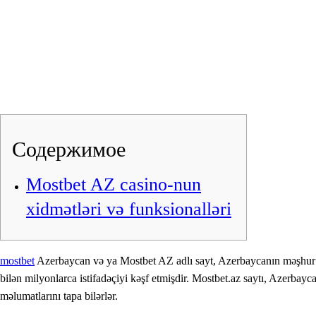
Содержимое
Mostbet AZ casino-nun
xidmətləri və funksionalləri
mostbet
Azerbaycan və ya Mostbet AZ adlı sayt, Azerbaycanın məşhur və
bilən milyonlarca istifadəçiyi kəşf etmişdir. Mostbet.az saytı, Azerbayc
məlumatlarını tapa bilərlər.