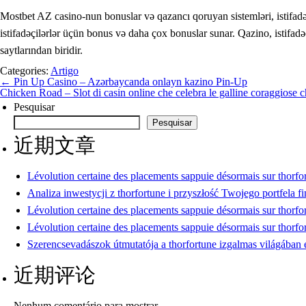
Mostbet AZ casino-nun bonuslar və qazancı qoruyan sistemləri, istifa
istifadəçilərlər üçün bonus və daha çox bonuslar sunar. Qazino, istifad
saytlarından biridir.
Categories:
Artigo
←
Pin Up Casino – Azərbaycanda onlayn kazino Pin-Up
Navegação
Chicken Road – Slot di casin online che celebra le galline coraggiose c
Pesquisar
de
Pesquisar
近期文章
Post
Lévolution certaine des placements sappuie désormais sur thorfo
Analiza inwestycji z thorfortune i przyszłość Twojego portfela 
Lévolution certaine des placements sappuie désormais sur thorfo
Lévolution certaine des placements sappuie désormais sur thorfo
Szerencsevadászok útmutatója a thorfortune izgalmas világában é
近期评论
Nenhum comentário para mostrar.