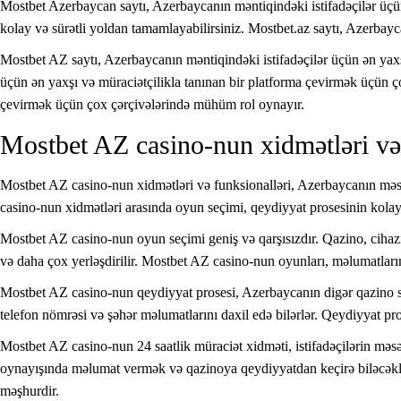
Mostbet Azerbaycan saytı, Azerbaycanın məntiqindəki istifadəçilər üçün 
kolay və sürətli yoldan tamamlayabilirsiniz. Mostbet.az saytı, Azerbayc
Mostbet AZ saytı, Azerbaycanın məntiqindəki istifadəçilər üçün ən yaxş
üçün ən yaxşı və müraciətçilikla tanınan bir platforma çevirmək üçün ç
çevirmək üçün çox çərçivələrində mühüm rol oynayır.
Mostbet AZ casino-nun xidmətləri və 
Mostbet AZ casino-nun xidmətləri və funksionalləri, Azerbaycanın məsul
casino-nun xidmətləri arasında oyun seçimi, qeydiyyat prosesinin kolaylı
Mostbet AZ casino-nun oyun seçimi geniş və qarşısızdır. Qazino, cihazın
və daha çox yerləşdirilir. Mostbet AZ casino-nun oyunları, məlumatların
Mostbet AZ casino-nun qeydiyyat prosesi, Azerbaycanın digər qazino sayt
telefon nömrəsi və şəhər məlumatlarını daxil edə bilərlər. Qeydiyyat pros
Mostbet AZ casino-nun 24 saatlik müraciət xidməti, istifadəçilərin məsə
oynayışında məlumat vermək və qazinoya qeydiyyatdan keçirə biləcəkləri
məşhurdir.