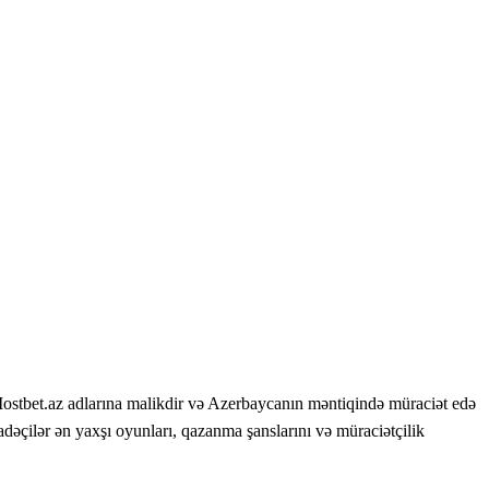
Mostbet.az adlarına malikdir və Azerbaycanın məntiqində müraciət edə
adəçilər ən yaxşı oyunları, qazanma şanslarını və müraciətçilik