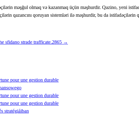
dəçilərin məşğul olmaq və kazanmaq üçün məşhurdir. Qazino, yeni istif
əçilərin qazancını qoruyan sistemləri ilə məşhurdir, bu da istifadəçilə
he sfidano strade trafficate.2865
→
rtune pour une gestion durable
finansowego
rtune pour une gestion durable
rtune pour une gestion durable
s stratégiáiban