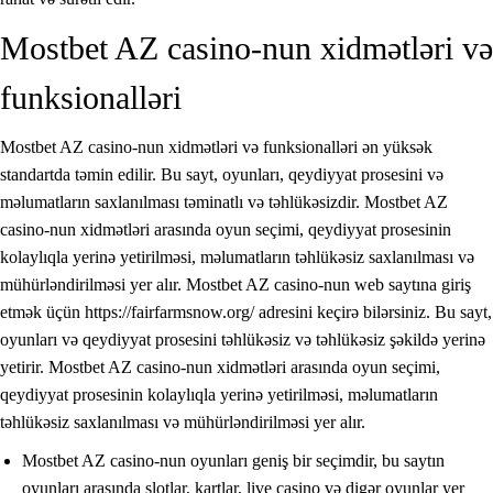
Mostbet AZ casino-nun xidmətləri və
funksionalləri
Mostbet AZ casino-nun xidmətləri və funksionalləri ən yüksək
standartda təmin edilir. Bu sayt, oyunları, qeydiyyat prosesini və
məlumatların saxlanılması təminatlı və təhlükəsizdir. Mostbet AZ
casino-nun xidmətləri arasında oyun seçimi, qeydiyyat prosesinin
kolaylıqla yerinə yetirilməsi, məlumatların təhlükəsiz saxlanılması və
mühürləndirilməsi yer alır. Mostbet AZ casino-nun web saytına giriş
etmək üçün https://fairfarmsnow.org/ adresini keçirə bilərsiniz. Bu sayt,
oyunları və qeydiyyat prosesini təhlükəsiz və təhlükəsiz şəkildə yerinə
yetirir. Mostbet AZ casino-nun xidmətləri arasında oyun seçimi,
qeydiyyat prosesinin kolaylıqla yerinə yetirilməsi, məlumatların
təhlükəsiz saxlanılması və mühürləndirilməsi yer alır.
Mostbet AZ casino-nun oyunları geniş bir seçimdir, bu saytın
oyunları arasında slotlar, kartlar, live casino və digər oyunlar yer