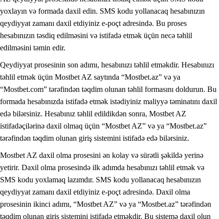
yoxlayın və formada daxil edin. SMS kodu yollanacaq hesabınızın
qeydiyyat zamanı daxil etdiyiniz e-poçt adresində. Bu proses
hesabınızın təsdiq edilməsini və istifadə etmək üçün necə təhlil
edilməsini təmin edir.
Qeydiyyat prosesinin son adımı, hesabınızı təhlil etməkdir. Hesabınızı
təhlil etmək üçün Mostbet AZ saytında “Mostbet.az” və ya
“Mostbet.com” tərəfindən təqdim olunan təhlil formasını doldurun. Bu
formada hesabınızda istifadə etmək istədiyiniz maliyyə təminatını daxil
edə bilərsiniz. Hesabınız təhlil edildikdən sonra, Mostbet AZ
istifadəçilərinə daxil olmaq üçün “Mostbet AZ” və ya “Mostbet.az”
tərəfindən təqdim olunan giriş sistemini istifadə edə bilərsiniz.
Mostbet AZ daxil olma prosesini ən kolay və sürətli şəkildə yerinə
yetirir. Daxil olma prosesində ilk adımda hesabınızı təhlil etmək və
SMS kodu yoxlamaq lazımdır. SMS kodu yollanacaq hesabınızın
qeydiyyat zamanı daxil etdiyiniz e-poçt adresində. Daxil olma
prosesinin ikinci adımı, “Mostbet AZ” və ya “Mostbet.az” tərəfindən
təqdim olunan giriş sistemini istifadə etməkdir. Bu sistemə daxil olun