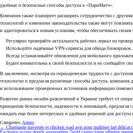
удобные и безопасные способы доступа к «ПариМатч».
Компания также планирует расширять сотрудничество с другими
технологий и изменение законодательства также могут повлиять
и адаптироваться к новым условиям, чтобы обеспечивать своим
Регулярно проверяйте актуальность рабочих зеркал на провер
Используйте надёжные VPN-сервисы для обхода блокировок.
Всегда устанавливайте обновления для мобильного приложе
Будьте внимательны к своей безопасности и не сообщайте св
В заключение, несмотря на периодические трудности с доступо
технологии и предлагая различные способы доступа, компания 
и использование проверенных источников информации поможет
Развитие рынка онлайн-развлечений в Украине требует от опе
принципам безопасности, надежности и инноваций, предлагая 
ожидать еще более интересных и удобных решений для доступа 
Categories:
Artigo
←
Charmante traversée et chicken road avis pour maîtriser lart délicat dé
Navegação
Exclusive access details surrounding 7gold casino login offering pre