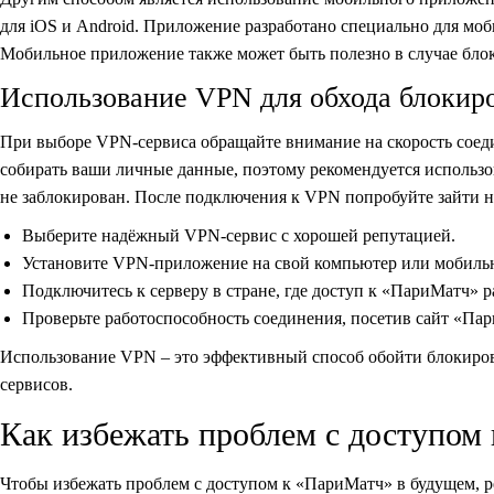
для iOS и Android. Приложение разработано специально для мо
Мобильное приложение также может быть полезно в случае блок
Использование VPN для обхода блокир
При выборе VPN-сервиса обращайте внимание на скорость соеди
собирать ваши личные данные, поэтому рекомендуется использо
не заблокирован. После подключения к VPN попробуйте зайти н
Выберите надёжный VPN-сервис с хорошей репутацией.
Установите VPN-приложение на свой компьютер или мобильн
Подключитесь к серверу в стране, где доступ к «ПариМатч» р
Проверьте работоспособность соединения, посетив сайт «Па
Использование VPN – это эффективный способ обойти блокиро
сервисов.
Как избежать проблем с доступом
Чтобы избежать проблем с доступом к «ПариМатч» в будущем, р