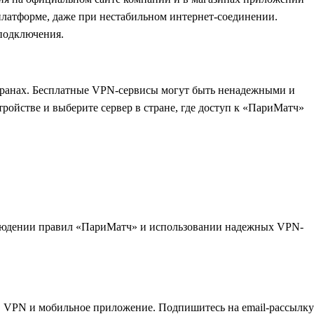
платформе, даже при нестабильном интернет-соединении.
 подключения.
странах. Бесплатные VPN-сервисы могут быть ненадежными и
ройстве и выберите сервер в стране, где доступ к «ПариМатч»
блюдении правил «ПариМатч» и использовании надежных VPN-
а, VPN и мобильное приложение. Подпишитесь на email-рассылку