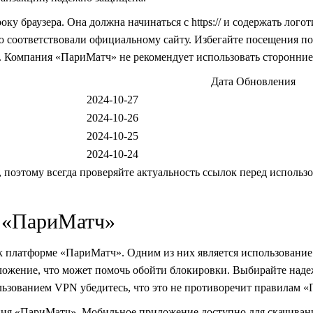
ку браузера. Она должна начинаться с https:// и содержать лог
ю соответствовали официальному сайту. Избегайте посещения по
. Компания «ПариМатч» не рекомендует использовать сторонние
Дата Обновления
2024-10-27
2024-10-26
2024-10-25
2024-10-24
поэтому всегда проверяйте актуальность ссылок перед использов
а «ПариМатч»
 платформе «ПариМатч». Одним из них является использование V
положение, что может помочь обойти блокировки. Выбирайте на
льзованием VPN убедитесь, что это не противоречит правилам 
ния «ПариМатч». Мобильное приложение доступно для скачиван