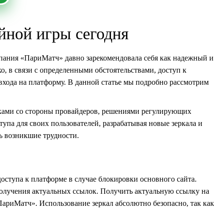
йной игры сегодня
пания «ПариМатч» давно зарекомендовала себя как надежный и
, в связи с определенными обстоятельствами, доступ к
входа на платформу. В данной статье мы подробно рассмотрим
овками со стороны провайдеров, решениями регулирующих
па для своих пользователей, разрабатывая новые зеркала и
ь возникшие трудности.
доступа к платформе в случае блокировки основного сайта.
получения актуальных ссылок. Получить актуальную ссылку на
«ПариМатч». Использование зеркал абсолютно безопасно, так как