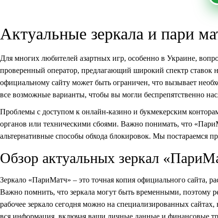
Актуальные зеркала и пари ма
Для многих любителей азартных игр, особенно в Украине, вопр
проверенный оператор, предлагающий широкий спектр ставок на
официальному сайту может быть ограничен, что вызывает необх
все возможные варианты, чтобы вы могли беспрепятственно на
Проблемы с доступом к онлайн-казино и букмекерским конторам
органов или техническими сбоями. Важно понимать, что «ПариМа
альтернативные способы обхода блокировок. Мы постараемся п
Обзор актуальных зеркал «ПариМ
Зеркало «ПариМатч» – это точная копия официального сайта, ра
Важно помнить, что зеркала могут быть временными, поэтому р
рабочее зеркало сегодня можно на специализированных сайтах, 
вся информация, включая ваши личные данные и финансовые т