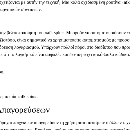
χετίζονται με αυτήν την τεχνική. Μια καλά σχεδιασμένη ρουτίνα «afk
 αρνητικών συνεπειών.
οί στην βελτιστοποίηση του «afk spin». Μπορούν να αυτοματοποιήσου
Ωστόσο, είναι σημαντικό να χρησιμοποιείτε αυτοματισμούς με προσοχ
ευση λογαριασμού. Υπάρχουν πολλοί πόροι στο διαδίκτυο που προσφέ
τε ότι το λογισμικό είναι ασφαλές και δεν περιέχει κακόβουλο κώδικα.
ού.
εμπειρία «afk spin».
 Απαγορεύσεων
ι πάροχοι παιχνιδιών απαγορεύουν τη χρήση αυτοματισμών ή άλλων τε
ι να απαγορευτεί. Επιπλέον, ακόμη και αν χρησιμοποιείτε επιτρεπόμε