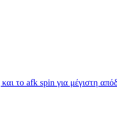
και το afk spin για μέγιστη από