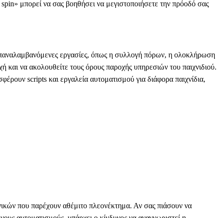
 spin» μπορεί να σας βοηθήσει να μεγιστοποιήσετε την πρόοδό σας
ν επαναλαμβανόμενες εργασίες, όπως η συλλογή πόρων, η ολοκλήρωση
ή και να ακολουθείτε τους όρους παροχής υπηρεσιών του παιχνιδιού.
ρουν scripts και εργαλεία αυτοματισμού για διάφορα παιχνίδια,
χνικών που παρέχουν αθέμιτο πλεονέκτημα. Αν σας πιάσουν να
νους αυτοματισμούς, υπάρχει ο κίνδυνος να αναγνωριστεί η