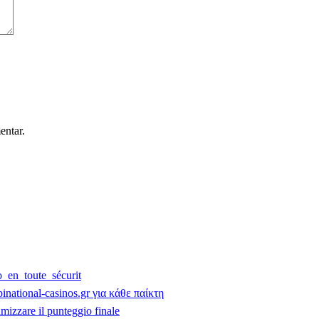
entar.
_en_toute_sécurit
inational-casinos.gr για κάθε παίκτη
imizzare il punteggio finale