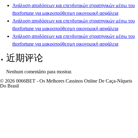
Ανάλυση αποδόσεων και επενδυτικών στρατηγικών μέσω του
thorfortune για μακροπρόθεσμη οικονομική ασφάλεια
Ανάλυση αποδόσεων και επενδυτικών στρατηγικών μέσω του
thorfortune για μακροπρόθεσμη οικονομική ασφάλεια
Ανάλυση αποδόσεων και επενδυτικών στρατηγικών μέσω του
thorfortune για μακροπρόθεσμη οικονομική ασφάλεια
近期评论
Nenhum comentário para mostrar.
© 2026 0066BET - Os Melhores Cassinos Online De Caça-Níqueis
Do Brasil