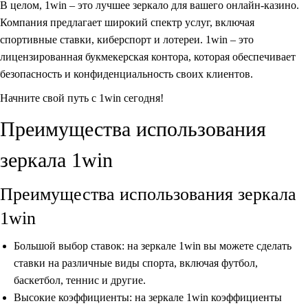
В целом, 1win – это лучшее зеркало для вашего онлайн-казино.
Компания предлагает широкий спектр услуг, включая
спортивные ставки, киберспорт и лотереи. 1win – это
лицензированная букмекерская контора, которая обеспечивает
безопасность и конфиденциальность своих клиентов.
Начните свой путь с 1win сегодня!
Преимущества использования
зеркала 1win
Преимущества использования зеркала
1win
Большой выбор ставок: на зеркале 1win вы можете сделать
ставки на различные виды спорта, включая футбол,
баскетбол, теннис и другие.
Высокие коэффициенты: на зеркале 1win коэффициенты