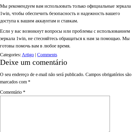
Мы рекомендуем вам использовать только официальные зеркала
1win, чтобы обеспечить безопасность и надежность вашего
доступа к вашим аккаунтам и ставкам.
Если у вас возникнут вопросы или проблемы с использованием
зеркала 1win, не стесняйтесь обращаться к нам за помощью. Мы
готовы помочь вам в любое время.
Categories:
Artigo
|
Comments
Deixe um comentário
O seu endereço de e-mail não será publicado.
Campos obrigatórios são
marcados com
*
Comentário
*