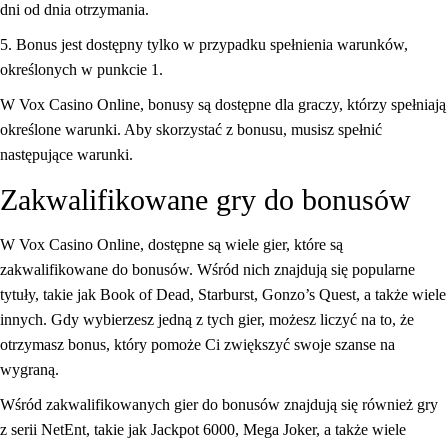
dni od dnia otrzymania.
5. Bonus jest dostępny tylko w przypadku spełnienia warunków,
określonych w punkcie 1.
W Vox Casino Online, bonusy są dostępne dla graczy, którzy spełniają
określone warunki. Aby skorzystać z bonusu, musisz spełnić
następujące warunki.
Zakwalifikowane gry do bonusów
W Vox Casino Online, dostępne są wiele gier, które są
zakwalifikowane do bonusów. Wśród nich znajdują się popularne
tytuły, takie jak Book of Dead, Starburst, Gonzo’s Quest, a także wiele
innych. Gdy wybierzesz jedną z tych gier, możesz liczyć na to, że
otrzymasz bonus, który pomoże Ci zwiększyć swoje szanse na
wygraną.
Wśród zakwalifikowanych gier do bonusów znajdują się również gry
z serii NetEnt, takie jak Jackpot 6000, Mega Joker, a także wiele