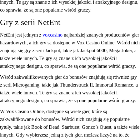
innych. Te gry są znane z ich wysokiej jakości i atrakcyjnego designu,
co sprawia, że są one popularne wśród graczy.
Gry z serii NetEnt
NetEnt jest jednym z
voxcasino
najbardziej znanych producentów gier
hazardowych, a ich gry są dostępne w Vox Casino Online. Wśród nich
znajdują się gry z serii Jackpot, takie jak Jackpot 6000, Mega Joker, a
także wiele innych. Te gry są znane z ich wysokiej jakości i
atrakcyjnego designu, co sprawia, że są one popularne wśród graczy.
Wśród zakwalifikowanych gier do bonusów znajdują się również gry
z serii Microgaming, takie jak Thunderstruck II, Immortal Romance, a
także wiele innych. Te gry są znane z ich wysokiej jakości i
atrakcyjnego designu, co sprawia, że są one popularne wśród graczy.
W Vox Casino Online, dostępne są wiele gier, które są
zakwalifikowane do bonusów. Wśród nich znajdują się popularne
tytuły, takie jak Book of Dead, Starburst, Gonzo’s Quest, a także wiele
innych. Gdy wybierzesz jedną z tych gier, możesz liczyć na to, że