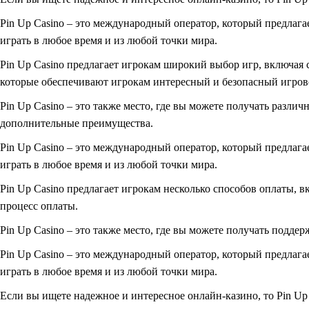
Pin Up Casino – это международный оператор, который предлагае
играть в любое время и из любой точки мира.
Pin Up Casino предлагает игрокам широкий выбор игр, включая с
которые обеспечивают игрокам интересный и безопасный игров
Pin Up Casino – это также место, где вы можете получать разл
дополнительные преимущества.
Pin Up Casino – это международный оператор, который предлагае
играть в любое время и из любой точки мира.
Pin Up Casino предлагает игрокам несколько способов оплаты, 
процесс оплаты.
Pin Up Casino – это также место, где вы можете получать подде
Pin Up Casino – это международный оператор, который предлагае
играть в любое время и из любой точки мира.
Если вы ищете надежное и интересное онлайн-казино, то Pin Up