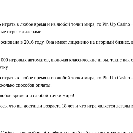
играть в любое время и из любой точки мира, то Pin Up Casino 
ые игры с дилерами.
 основана в 2016 году. Она имеет лицензию на игорный бизнес, 
 000 игровых автоматов, включая классические игры, такие как 
етку.
 играть в любое время и из любой точки мира, то Pin Up Casino
есколько способов оплаты.
 любое время и из любой точки мира!
сь, что вы достигли возраста 18 лет и что игра является легальн
 Casino – ваш выбор. Это официальный сайт, где вы можете игра