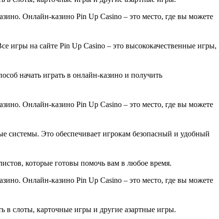
зино. Онлайн-казино Pin Up Casino – это место, где вы можете
се игры на сайте Pin Up Casino – это высококачественные игры,
пособ начать играть в онлайн-казино и получить
зино. Онлайн-казино Pin Up Casino – это место, где вы можете
ные системы. Это обеспечивает игрокам безопасный и удобный
алистов, которые готовы помочь вам в любое время.
зино. Онлайн-казино Pin Up Casino – это место, где вы можете
ть в слоты, карточные игры и другие азартные игры.