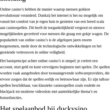
Online casino’s hebben de manier waarop mensen gokken
revolutionair veranderd. Dankzij het internet is het nu mogelijk om
vanuit het comfort van je eigen huis te genieten van een breed scala
aan casinospellen. Dit heeft de toegankelijkheid vergroot en nieuwe
mogelijkheden gecreëerd voor mensen die graag een gokje wagen. De
populariteit van online casino’s is de afgelopen jaren enorm
toegenomen, mede door de technologische ontwikkelingen en het
groeiende vertrouwen in online veiligheid.
Het basisprincipe achter online casino’s is simpel: je creëert een
account, stort geld en kunt vervolgens beginnen met spelen. De spellen
worden vaak aangeboden door toonaangevende softwareproviders, die
ervoor zorgen dat de spellen eerlijk en betrouwbaar zijn. Er zijn talloze
spellen beschikbaar, van klassieke casinospellen zoals roulette en
blackjack tot moderne videoslots met aantrekkelijke thema’s en
bonusfuncties.
Het spelaanbod bij duckysino