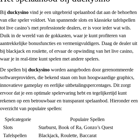
Bij
duckysino
vind je een uitgebreid spelaanbod dat aan de behoeften
van elke speler voldoet. Van spannende slots en klassieke tafelspellen
tot live casino’s met professionele dealers, er is voor ieder wat wils.
Duik in de wereld van de gokkasten, waar je kunt profiteren van
aantrekkelijke bonusfuncties en vermenigvuldigers. Daag de dealer uit
bij blackjack en roulette, of ervaar de opwinding van het live casino,
waar je in real-time kunt spelen met andere spelers.
De spellen bij
duckysino
worden aangeboden door gerenommeerde
softwareproviders, die bekend staan om hun hoogwaardige graphics,
innovatieve gameplay en eerlijke uitbetalingspercentages. Dit zorgt
ervoor dat je een optimale spelervaring hebt en tegelijkertijd kunt
rekenen op een betrouwbaar en transparant spelaanbod. Hieronder een
overzicht van populaire spellen:
Spelcategorie
Populaire Spellen
Slots
Starburst, Book of Ra, Gonzo’s Quest
Tafelspellen
Blackjack, Roulette, Baccarat