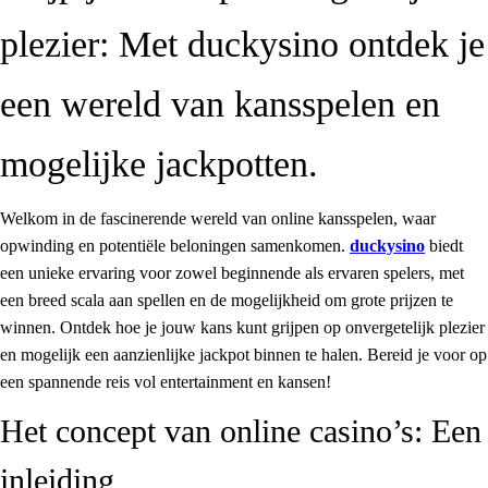
plezier: Met duckysino ontdek je
een wereld van kansspelen en
mogelijke jackpotten.
Welkom in de fascinerende wereld van online kansspelen, waar
opwinding en potentiële beloningen samenkomen.
duckysino
biedt
een unieke ervaring voor zowel beginnende als ervaren spelers, met
een breed scala aan spellen en de mogelijkheid om grote prijzen te
winnen. Ontdek hoe je jouw kans kunt grijpen op onvergetelijk plezier
en mogelijk een aanzienlijke jackpot binnen te halen. Bereid je voor op
een spannende reis vol entertainment en kansen!
Het concept van online casino’s: Een
inleiding