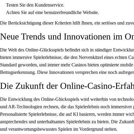
Testen Sie den Kundenservice.
Achten Sie auf eine benutzerfreundliche Website.
Die Berücksichtigung dieser Kriterien hilft Ihnen, ein seriöses und zu
Neue Trends und Innovationen im On
Die Welt des Online-Glücksspiels befindet sich in ständiger Entwick
bieten immersive Spielerlebnisse, die den Nervenkitzel eines echten
Standard geworden, und immer mehr Casinos bieten optimierte mobile Ap
Betrugserkennung. Diese Innovationen versprechen eine noch aufregen
Die Zukunft der Online-Casino-Erfa
Die Entwicklung des Online-Glücksspiels wird weiterhin von technolo
und AR-Technologien rechnen, die das Spielerlebnis noch immersiver 
Personalisierte Spielerlebnisse, die auf KI basieren, werden immer wi
ansprechendes und unterhaltsames Spielerlebnis zu bieten. Die Zukunft
und verantwortungsbewusstes Spielen im Vordergrund stehen.