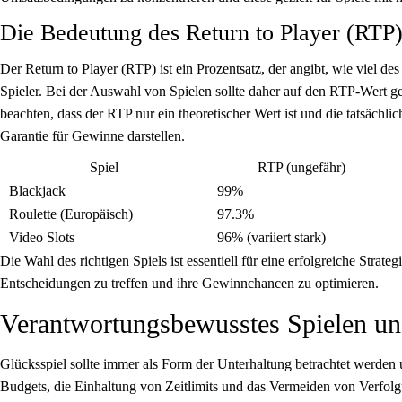
Die Bedeutung des Return to Player (RTP
Der Return to Player (RTP) ist ein Prozentsatz, der angibt, wie viel d
Spieler. Bei der Auswahl von Spielen sollte daher auf den RTP-Wert gea
beachten, dass der RTP nur ein theoretischer Wert ist und die tatsäc
Garantie für Gewinne darstellen.
Spiel
RTP (ungefähr)
Blackjack
99%
Roulette (Europäisch)
97.3%
Video Slots
96% (variiert stark)
Die Wahl des richtigen Spiels ist essentiell für eine erfolgreiche Strat
Entscheidungen zu treffen und ihre Gewinnchancen zu optimieren.
Verantwortungsbewusstes Spielen u
Glücksspiel sollte immer als Form der Unterhaltung betrachtet werden
Budgets, die Einhaltung von Zeitlimits und das Vermeiden von Verfolgu