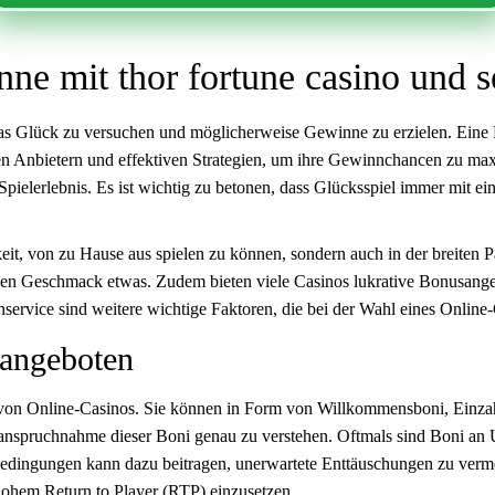
nne mit thor fortune casino und 
, das Glück zu versuchen und möglicherweise Gewinne zu erzielen. Ei
sen Anbietern und effektiven Strategien, um ihre Gewinnchancen zu ma
 Spielerlebnis. Es ist wichtig zu betonen, dass Glücksspiel immer mit
keit, von zu Hause aus spielen zu können, sondern auch in der breiten P
den Geschmack etwas. Zudem bieten viele Casinos lukrative Bonusangebo
service sind weitere wichtige Faktoren, die bei der Wahl eines Online-
sangeboten
 von Online-Casinos. Sie können in Form von Willkommensboni, Einzahl
anspruchnahme dieser Boni genau zu verstehen. Oftmals sind Boni an 
ingungen kann dazu beitragen, unerwartete Enttäuschungen zu vermeiden
hohem Return to Player (RTP) einzusetzen.