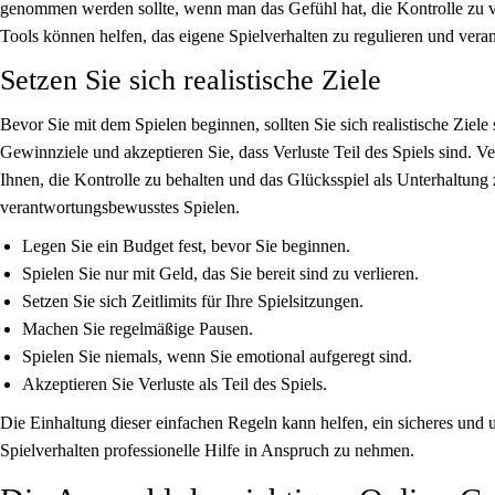
genommen werden sollte, wenn man das Gefühl hat, die Kontrolle zu verl
Tools können helfen, das eigene Spielverhalten zu regulieren und vera
Setzen Sie sich realistische Ziele
Bevor Sie mit dem Spielen beginnen, sollten Sie sich realistische Ziele 
Gewinnziele und akzeptieren Sie, dass Verluste Teil des Spiels sind. Ve
Ihnen, die Kontrolle zu behalten und das Glücksspiel als Unterhaltung 
verantwortungsbewusstes Spielen.
Legen Sie ein Budget fest, bevor Sie beginnen.
Spielen Sie nur mit Geld, das Sie bereit sind zu verlieren.
Setzen Sie sich Zeitlimits für Ihre Spielsitzungen.
Machen Sie regelmäßige Pausen.
Spielen Sie niemals, wenn Sie emotional aufgeregt sind.
Akzeptieren Sie Verluste als Teil des Spiels.
Die Einhaltung dieser einfachen Regeln kann helfen, ein sicheres und 
Spielverhalten professionelle Hilfe in Anspruch zu nehmen.