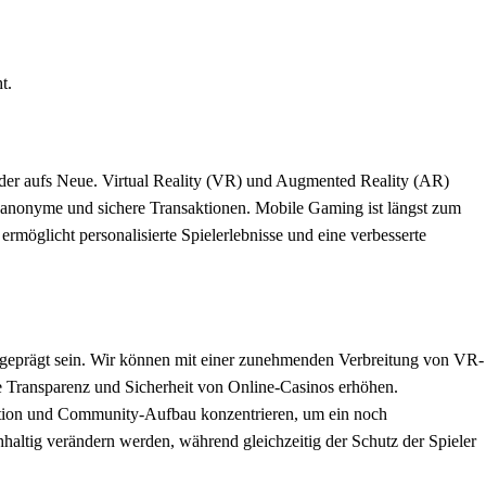
t.
eder aufs Neue. Virtual Reality (VR) und Augmented Reality (AR)
n anonyme und sichere Transaktionen. Mobile Gaming ist längst zum
rmöglicht personalisierte Spielerlebnisse und eine verbesserte
r geprägt sein. Wir können mit einer zunehmenden Verbreitung von VR-
 Transparenz und Sicherheit von Online-Casinos erhöhen.
raktion und Community-Aufbau konzentrieren, um ein noch
hhaltig verändern werden, während gleichzeitig der Schutz der Spieler