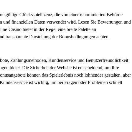
ine gültige Glücksspiellizenz, die von einer renommierten Behörde
chen und finanziellen Daten verwendet wird. Lesen Sie Bewertungen und
e-Casino bietet in der Regel eine breite Palette an
und transparente Darstellung der Bonusbedingungen achten.
ngebote, Zahlungsmethoden, Kundenservice und Benutzerfreundlichkeit
gen bietet. Die Sicherheit der Website ist entscheidend, um Ihre
 Bonusangebote können das Spielerlebnis noch lohnender gestalten, aber
 Kundenservice ist wichtig, um bei Fragen oder Problemen schnell