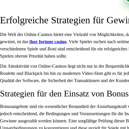
Erfolgreiche Strategien für Gewi
Die Welt der Online-Casinos bietet eine Vielzahl von Möglichkeiten
gewinnt, ist das
thor fortune casino
. Viele Spieler suchen nach seriö
verschiedenen Spiele und Boni sind entscheidend für ein erfolgreiches
Spielen oberste Priorität haben sollte.
Die Attraktivität von Online-Casinos liegt nicht nur in der Bequemlich
Roulette und Blackjack bis hin zu modernen Video-Slots gibt es für je
Qualität der Software, die Sicherheit der Transaktionen und der Kunden
Strategien für den Einsatz von Bonu
Bonusangebote sind ein wesentlicher Bestandteil der Anziehungskraft
jedoch entscheidend, die Bedingungen und Voraussetzungen für die In
Gewinne ausgezahlt werden können. Eine sorgfältige Prüfung dieser Bed
Umsatzbedingungen zu konzentrieren und diese gezielt für Spiele mit 